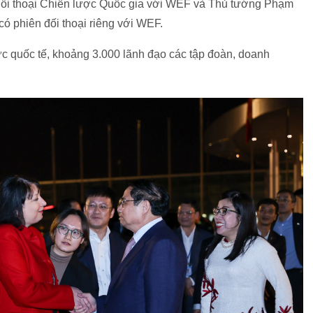
Đối thoại Chiến lược Quốc gia với WEF và Thủ tướng Phạm
có phiên đối thoại riêng với WEF.
c quốc tế, khoảng 3.000 lãnh đạo các tập đoàn, doanh