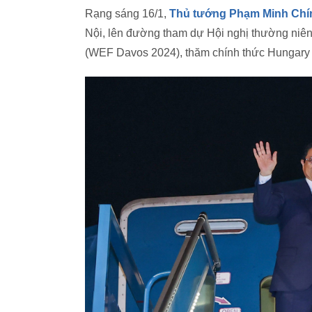
Rạng sáng 16/1,
Thủ tướng Phạm Minh Chí
Nội, lên đường tham dự Hội nghị thường niên 
(WEF Davos 2024), thăm chính thức Hungary