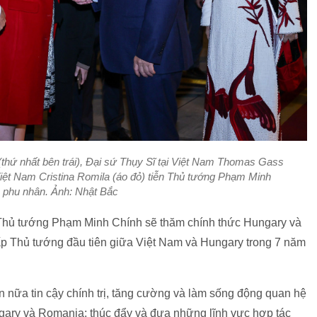
(thứ nhất bên trái), Đại sứ Thụy Sĩ tại Việt Nam Thomas Gass
 Việt Nam Cristina Romila (áo đỏ) tiễn Thủ tướng Phạm Minh
 phu nhân. Ảnh: Nhật Bắc
Thủ tướng Phạm Minh Chính sẽ thăm chính thức Hungary và
ấp Thủ tướng đầu tiên giữa Việt Nam và Hungary trong 7 năm
nữa tin cậy chính trị, tăng cường và làm sống động quan hệ
gary và Romania; thúc đẩy và đưa những lĩnh vực hợp tác