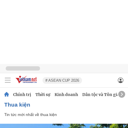
# ASEAN CUP 2026
Chính trị
Thời sự
Kinh doanh
Dân tộc và Tôn giáo
thua kiện
Tin tức mới nhất về
thua kiện