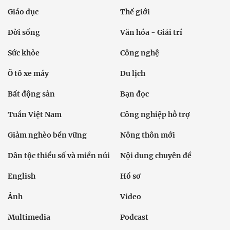
Giáo dục
Thế giới
Đời sống
Văn hóa - Giải trí
Sức khỏe
Công nghệ
Ô tô xe máy
Du lịch
Bất động sản
Bạn đọc
Tuần Việt Nam
Công nghiệp hỗ trợ
Giảm nghèo bền vững
Nông thôn mới
Dân tộc thiểu số và miền núi
Nội dung chuyên đề
English
Hồ sơ
Ảnh
Video
Multimedia
Podcast