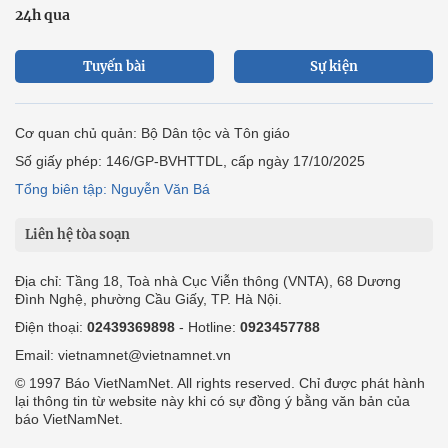
24h qua
Tuyến bài
Sự kiện
Cơ quan chủ quản: Bộ Dân tộc và Tôn giáo
Số giấy phép: 146/GP-BVHTTDL, cấp ngày 17/10/2025
Tổng biên tập: Nguyễn Văn Bá
Liên hệ tòa soạn
Địa chỉ: Tầng 18, Toà nhà Cục Viễn thông (VNTA), 68 Dương
Đình Nghệ, phường Cầu Giấy, TP. Hà Nội.
Điện thoại:
02439369898
- Hotline:
0923457788
Email: vietnamnet@vietnamnet.vn
© 1997 Báo VietNamNet. All rights reserved. Chỉ được phát hành
lại thông tin từ website này khi có sự đồng ý bằng văn bản của
báo VietNamNet.