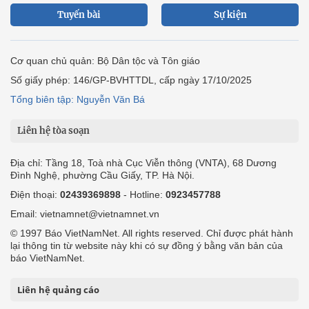
Tuyến bài
Sự kiện
Cơ quan chủ quản: Bộ Dân tộc và Tôn giáo
Số giấy phép: 146/GP-BVHTTDL, cấp ngày 17/10/2025
Tổng biên tập: Nguyễn Văn Bá
Liên hệ tòa soạn
Địa chỉ: Tầng 18, Toà nhà Cục Viễn thông (VNTA), 68 Dương
Đình Nghệ, phường Cầu Giấy, TP. Hà Nội.
Điện thoại:
02439369898
- Hotline:
0923457788
Email: vietnamnet@vietnamnet.vn
© 1997 Báo VietNamNet. All rights reserved. Chỉ được phát hành
lại thông tin từ website này khi có sự đồng ý bằng văn bản của
báo VietNamNet.
Liên hệ quảng cáo