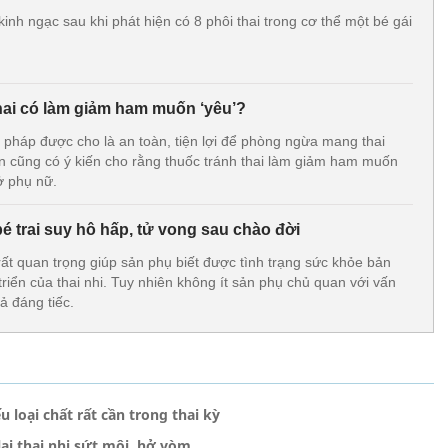
kinh ngạc sau khi phát hiện có 8 phôi thai trong cơ thể một bé gái
hai có làm giảm ham muốn ‘yêu’?
n pháp được cho là an toàn, tiện lợi để phòng ngừa mang thai
n cũng có ý kiến cho rằng thuốc tránh thai làm giảm ham muốn
ở phụ nữ.
bé trai suy hô hấp, tử vong sau chào đời
rất quan trọng giúp sản phụ biết được tình trạng sức khỏe bản
riển của thai nhi. Tuy nhiên không ít sản phụ chủ quan với vấn
ả đáng tiếc.
 loại chất rất cần trong thai kỳ
lại thai nhi sứt môi, hở vòm