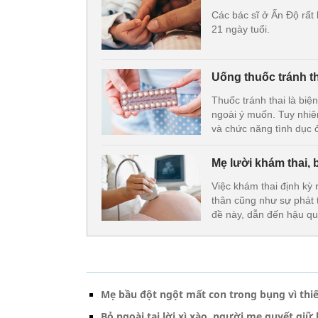
Các bác sĩ ở Ấn Độ rất 
21 ngày tuổi.
Uống thuốc tránh t
Thuốc tránh thai là biệ
ngoài ý muốn. Tuy nhiê
và chức năng tình dục 
Mẹ lười khám thai, 
Việc khám thai định kỳ 
thân cũng như sự phát t
đề này, dẫn đến hậu qu
Mẹ bầu đột ngột mất con trong bụng vì thiếu
Bỏ ngoài tai lời xì xào, người mẹ quyết giữ 