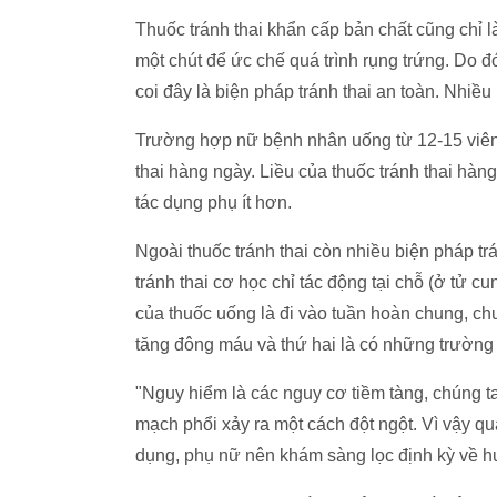
Thuốc tránh thai khẩn cấp bản chất cũng chỉ 
một chút để ức chế quá trình rụng trứng. Do đ
coi đây là biện pháp tránh thai an toàn. Nhiều
Trường hợp nữ bệnh nhân uống từ 12-15 viên/
thai hàng ngày. Liều của thuốc tránh thai hàn
tác dụng phụ ít hơn.
Ngoài thuốc tránh thai còn nhiều biện pháp trán
tránh thai cơ học chỉ tác động tại chỗ (ở tử 
của thuốc uống là đi vào tuần hoàn chung, ch
tăng đông máu và thứ hai là có những trườn
"Nguy hiểm là các nguy cơ tiềm tàng, chúng 
mạch phổi xảy ra một cách đột ngột. Vì vậy quá
dụng, phụ nữ nên khám sàng lọc định kỳ về hu