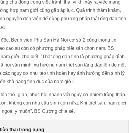
ng chủ động trong việc tránh thai vì khi xảy ra việc mang
ường hợp nam giới cũng gặp áp lực. Quá trình thăm khám,
tình nguyện đến viện để dùng phương pháp thắt ống dẫn tinh
quá”.
đốc, Bệnh viện Phụ Sản Hà Nội cơ sở 2 cũng thông tin
ao cao su còn có phương pháp triệt sản chon nam. BS
nam giới, cho biết: “Thắt ống dẫn tinh là phương pháp đình
Xã hội văn minh, xu hướng nam triệt sản tăng dần lên do một
ra các nguy cơ như teo tinh hoàn hay ảnh hưởng đến sinh lý
 khả năng tình dục của nam giới”.
 ít tốn thời gian, phục hồi nhanh với nguy cơ nhiễm trùng thấp.
n, không còn nhu cầu sinh con nữa. Khi triệt sản, nam giới
ai ngoài ý muốn”, BS Cường chia sẻ.
bào thai trong bụng