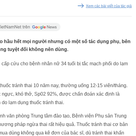
Xem các bài viết của tác giả
ho hầu hết mọi người nhưng có một số tác dụng phụ, bên
g tuyệt đối không nên dùng.
cấp cứu cho bệnh nhân nữ 34 tuổi bị tắc mạch phổi do lạm
uốc tránh thai 10 năm nay, thường uống 12-15 viên/tháng.
c ngực, khó thở, Sp02 92%, được chẩn đoán xác định là
h do lạm dụng thuốc tránh thai.
nh văn phòng Trung tâm đào tạo, Bệnh viện Phụ sản Trung
phương pháp ngừa thai rất hiệu quả. Thuốc tránh thai cơ bản
mua dùng không qua kê đơn của bác sĩ, dù tránh thai khẩn