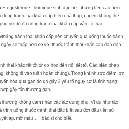
là Progesterone - hormone sinh dục nữ, nhưng liều cao hơn
ó dùng tránh thai khẩn cấp hiệu quả thấp, chị em không thể
 phụ nữ dù đã uống tránh thai khẩn cấp vẫn có thai.
tháng tránh thai khẩn cấp nên chuyển qua uống thuốc tránh
g ngày sẽ thấp hơn so với thuốc tránh thai khẩn cấp dẫn đến
h thai khác rất tốt từ cơ học đến nội tiết tố. Các biện pháp
cung, không đi vào tuần hoàn chung). Trong khi nhược điểm lớn
uyển hóa qua gan do đó gây 2 yếu tố nguy cơ là tình trạng
g hợp gây tổn thương gan.
ta thường không cảm nhận các tác dụng phụ. Ví dụ như tắc
 trình uống thuốc tránh thai đặc biệt sau đợt đầu tiên sử
yết áp, mỡ máu…", bác sĩ cho biết.