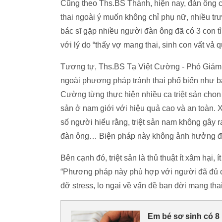
Cũng theo Ths.BS Thành, hiện nay, đàn ông cũ
thai ngoài ý muốn không chỉ phụ nữ, nhiều tr
bác sĩ gặp nhiều người đàn ông đã có 3 con 
với lý do “thấy vợ mang thai, sinh con vất vả 
Tương tự, Ths.BS Tạ Việt Cường - Phó Giám 
ngoài phương pháp tránh thai phổ biến như b
Cường từng thực hiện nhiều ca triệt sản chon 
sản ở nam giới với hiệu quả cao và an toàn. 
số người hiểu rằng, triệt sản nam không gây 
đàn ông… Biện pháp này không ảnh hưởng đến
Bên cạnh đó, triệt sản là thủ thuật ít xâm hại,
“Phương pháp này phù hợp với người đã đủ co
đỡ stress, lo ngại về vấn đề bạn đời mang th
Em bé sơ sinh có 8 