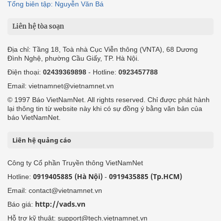
Tổng biên tập: Nguyễn Văn Bá
Liên hệ tòa soạn
Địa chỉ: Tầng 18, Toà nhà Cục Viễn thông (VNTA), 68 Dương
Đình Nghệ, phường Cầu Giấy, TP. Hà Nội.
Điện thoại:
02439369898
- Hotline:
0923457788
Email: vietnamnet@vietnamnet.vn
© 1997 Báo VietNamNet. All rights reserved. Chỉ được phát hành
lại thông tin từ website này khi có sự đồng ý bằng văn bản của
báo VietNamNet.
Liên hệ quảng cáo
Công ty Cổ phần Truyền thông VietNamNet
0919405885 (Hà Nội)
0919435885 (Tp.HCM)
Hotline:
-
Email: contact@vietnamnet.vn
http://vads.vn
Báo giá:
Hỗ trợ kỹ thuật: support@tech.vietnamnet.vn