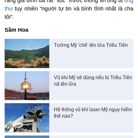
rằng gia đình đã rất "sốc" trước thông tin ông bị
ung
thư
tuy nhiên "người tự tin và bình tĩnh nhất là cha
tôi".
Sầm Hoa
Tướng Mỹ 'chê' tên lửa Triều Tiên
Vũ khí Mỹ sẽ dùng nếu bị Triều Tiên
nã tên lửa
Hệ thống vũ khí laser Mỹ nguy hiểm
thế nào?