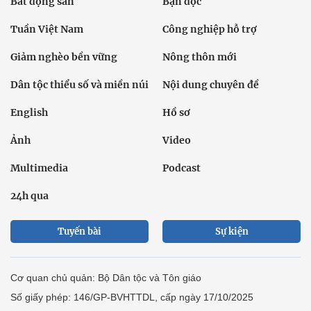
Bất động sản
Bạn đọc
Tuần Việt Nam
Công nghiệp hỗ trợ
Giảm nghèo bền vững
Nông thôn mới
Dân tộc thiểu số và miền núi
Nội dung chuyên đề
English
Hồ sơ
Ảnh
Video
Multimedia
Podcast
24h qua
Tuyến bài
Sự kiện
Cơ quan chủ quản: Bộ Dân tộc và Tôn giáo
Số giấy phép: 146/GP-BVHTTDL, cấp ngày 17/10/2025