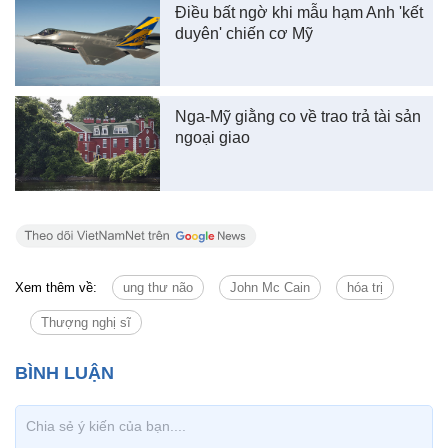
Điều bất ngờ khi mẫu hạm Anh 'kết
duyên' chiến cơ Mỹ
Nga-Mỹ giằng co về trao trả tài sản
ngoại giao
Xem thêm về:
ung thư não
John Mc Cain
hóa trị
Thượng nghị sĩ