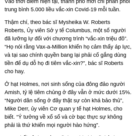
Vào thời điểm hiện tại, thành phố mới chỉ phân phối
trung bình 5.000 liều vắc-xin Covid-19 mỗi tuần.
Thậm chí, theo bác sĩ Mysheika W. Roberts
Roberts, Ủy viên Sở y tế Columbus, một số người
đã lưỡng lự đối với chương trình “vắc-xin triệu đô”.
“Họ nói rằng Vax-a-Million khiến họ cảm thấy áp lực,
và tại sao chính quyền bang lại phải cố gắng dùng
tiền để dụ dỗ họ đi tiêm vắc-xin?”, bác sĩ Roberts
cho hay.
Ở hạt Holmes, nơi sinh sống của đông đảo người
Amish, tỷ lệ tiêm chủng ở đây vẫn ở mức dưới 15%.
“Người dân sống ở đây thật sự còn khá bảo thủ”,
Mike Derr, ủy viên Cơ quan y tế hạt Holmes, cho
biết. “Ý tưởng về xổ số và cờ bạc thực sự không
phải là thứ khiến mọi người hào hứng”.