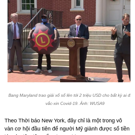
Bang Maryland trao giải xố số lên tới 2 triệu USD cho bất kỳ ai đã 
vắc-xin Covid-19. Ảnh: WUSA9
Theo Thời báo New York, đây chỉ là một trong vô
vàn cơ hội đầu tiên để người Mỹ giành được số tiền