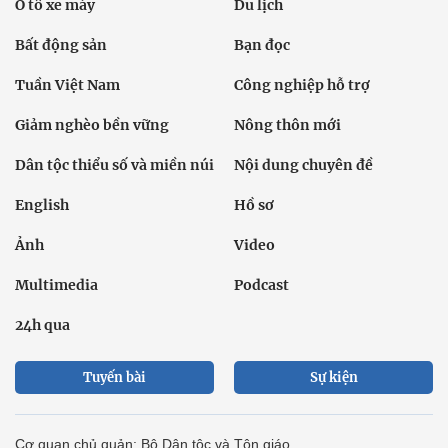
Ô tô xe máy
Du lịch
Bất động sản
Bạn đọc
Tuần Việt Nam
Công nghiệp hỗ trợ
Giảm nghèo bền vững
Nông thôn mới
Dân tộc thiểu số và miền núi
Nội dung chuyên đề
English
Hồ sơ
Ảnh
Video
Multimedia
Podcast
24h qua
Tuyến bài
Sự kiện
Cơ quan chủ quản: Bộ Dân tộc và Tôn giáo