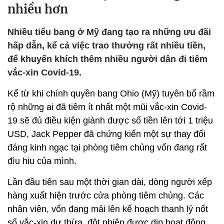
nhiều hơn
Nhiều tiểu bang ở Mỹ đang tạo ra những ưu đãi
hấp dẫn, kể cả việc trao thưởng rất nhiều tiền,
để khuyến khích thêm nhiều người dân đi tiêm
vắc-xin Covid-19.
Kể từ khi chính quyền bang Ohio (Mỹ) tuyên bố rầm
rộ những ai đã tiêm ít nhất một mũi vắc-xin Covid-
19 sẽ đủ điều kiện giành được số tiền lên tới 1 triệu
USD, Jack Pepper đã chứng kiến ​​một sự thay đổi
đáng kinh ngạc tại phòng tiêm chủng vốn đang rất
đìu hiu của mình.
Lần đầu tiên sau một thời gian dài, dòng người xếp
hàng xuất hiện trước cửa phòng tiêm chủng. Các
nhân viên, vốn đang mải lên kế hoạch thanh lý nốt
số vắc-xin dư thừa, đột nhiên được dịp hoạt động