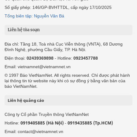
Số giấy phép: 146/GP-BVHTTDL, cấp ngày 17/10/2025
Tổng biên tập: Nguyễn Văn Bá
Liên hệ tòa soạn
Địa chỉ: Tầng 18, Toà nhà Cục Viễn thông (VNTA), 68 Dương
Đình Nghệ, phường Cầu Giấy, TP. Hà Nội.
Điện thoại:
02439369898
- Hotline:
0923457788
Email: vietnamnet@vietnamnet.vn
© 1997 Báo VietNamNet. All rights reserved. Chỉ được phát hành
lại thông tin từ website này khi có sự đồng ý bằng văn bản của
báo VietNamNet.
Liên hệ quảng cáo
Công ty Cổ phần Truyền thông VietNamNet
0919405885 (Hà Nội)
0919435885 (Tp.HCM)
Hotline:
-
Email: contact@vietnamnet.vn