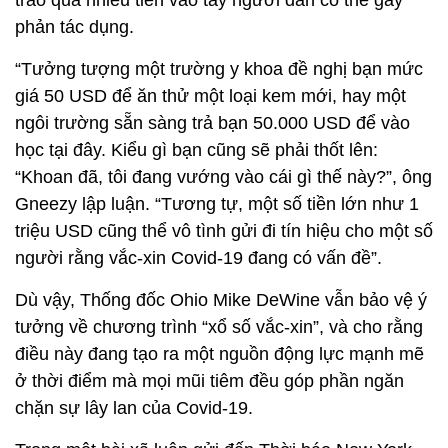
trao quá nhiều tiền vào tay người dân có thể gây
phản tác dụng.
“Tưởng tượng một trường y khoa đề nghị bạn mức
giá 50 USD để ăn thử một loại kem mới, hay một
ngôi trường sẵn sàng trả bạn 50.000 USD để vào
học tại đây. Kiểu gì bạn cũng sẽ phải thốt lên:
“Khoan đã, tôi đang vướng vào cái gì thế này?”, ông
Gneezy lập luận. “Tương tự, một số tiền lớn như 1
triệu USD cũng thể vô tình gửi đi tín hiệu cho một số
người rằng vắc-xin Covid-19 đang có vấn đề”.
Dù vậy, Thống đốc Ohio Mike DeWine vẫn bảo vệ ý
tưởng về chương trình “xổ số vắc-xin”, và cho rằng
điều này đang tạo ra một nguồn động lực mạnh mẽ
ở thời điểm mà mọi mũi tiêm đều góp phần ngăn
chặn sự lây lan của Covid-19.