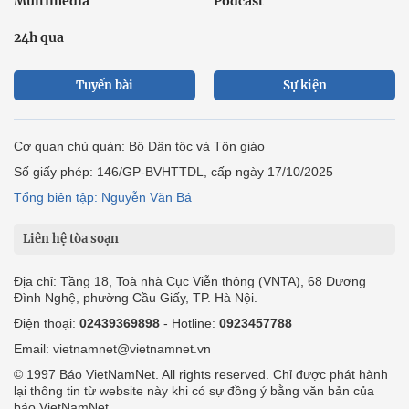
Multimedia
Podcast
24h qua
Tuyến bài
Sự kiện
Cơ quan chủ quản: Bộ Dân tộc và Tôn giáo
Số giấy phép: 146/GP-BVHTTDL, cấp ngày 17/10/2025
Tổng biên tập: Nguyễn Văn Bá
Liên hệ tòa soạn
Địa chỉ: Tầng 18, Toà nhà Cục Viễn thông (VNTA), 68 Dương
Đình Nghệ, phường Cầu Giấy, TP. Hà Nội.
Điện thoại:
02439369898
- Hotline:
0923457788
Email: vietnamnet@vietnamnet.vn
© 1997 Báo VietNamNet. All rights reserved. Chỉ được phát hành
lại thông tin từ website này khi có sự đồng ý bằng văn bản của
báo VietNamNet.