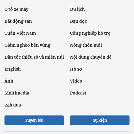
Ô tô xe máy
Du lịch
Bất động sản
Bạn đọc
Tuần Việt Nam
Công nghiệp hỗ trợ
Giảm nghèo bền vững
Nông thôn mới
Dân tộc thiểu số và miền núi
Nội dung chuyên đề
English
Hồ sơ
Ảnh
Video
Multimedia
Podcast
24h qua
Tuyến bài
Sự kiện