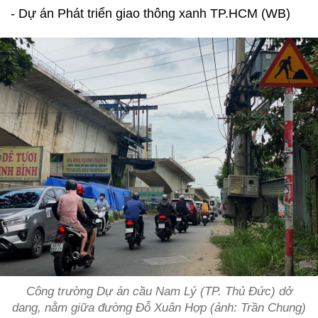
- Dự án Phát triển giao thông xanh TP.HCM (WB)
Công trường Dự án cầu Nam Lý (TP. Thủ Đức) dở
dang, nằm giữa đường Đỗ Xuân Hợp (ảnh: Trần Chung)