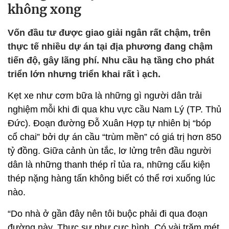
không xong
Vốn đầu tư được giao giải ngân rất chậm, trên
thực tế nhiều dự án tại địa phương đang chậm
tiến độ, gây lãng phí. Nhu cầu hạ tầng cho phát
triển lớn nhưng triển khai rất ì ạch.
Kẹt xe như cơm bữa là những gì người dân trải
nghiệm mỗi khi đi qua khu vực cầu Nam Lý (TP. Thủ
Đức). Đoạn đường Đỗ Xuân Hợp tự nhiên bị “bóp
cổ chai” bởi dự án cầu “trùm mền” có giá trị hơn 850
tỷ đồng. Giữa cảnh ùn tắc, lơ lửng trên đầu người
dân là những thanh thép rỉ tủa ra, những cấu kiện
thép nặng hàng tấn không biết có thể rơi xuống lúc
nào.
“Do nhà ở gần đây nên tôi buộc phải đi qua đoạn
đường này. Thực sự như cực hình. Có vài trăm mét