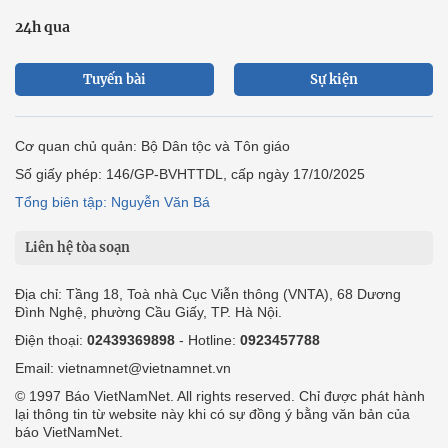
24h qua
Tuyến bài
Sự kiện
Cơ quan chủ quản: Bộ Dân tộc và Tôn giáo
Số giấy phép: 146/GP-BVHTTDL, cấp ngày 17/10/2025
Tổng biên tập: Nguyễn Văn Bá
Liên hệ tòa soạn
Địa chỉ: Tầng 18, Toà nhà Cục Viễn thông (VNTA), 68 Dương
Đình Nghệ, phường Cầu Giấy, TP. Hà Nội.
Điện thoại:
02439369898
- Hotline:
0923457788
Email: vietnamnet@vietnamnet.vn
© 1997 Báo VietNamNet. All rights reserved. Chỉ được phát hành
lại thông tin từ website này khi có sự đồng ý bằng văn bản của
báo VietNamNet.