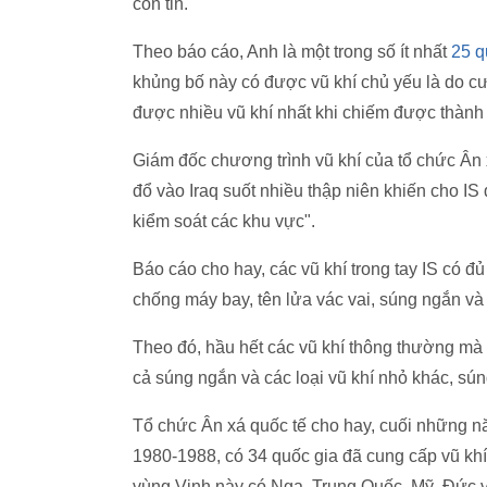
con tin.
Theo báo cáo, Anh là một trong số ít nhất
25 q
khủng bố này có được vũ khí chủ yếu là do cư
được nhiều vũ khí nhất khi chiếm được thành p
Giám đốc chương trình vũ khí của tổ chức Ân 
đổ vào Iraq suốt nhiều thập niên khiến cho 
kiểm soát các khu vực".
Báo cáo cho hay, các vũ khí trong tay IS có đủ
chống máy bay, tên lửa vác vai, súng ngắn và
Theo đó, hầu hết các vũ khí thông thường mà
cả súng ngắn và các loại vũ khí nhỏ khác, sún
Tổ chức Ân xá quốc tế cho hay, cuối những nă
1980-1988, có 34 quốc gia đã cung cấp vũ khí
vùng Vịnh này có Nga, Trung Quốc, Mỹ, Đức 