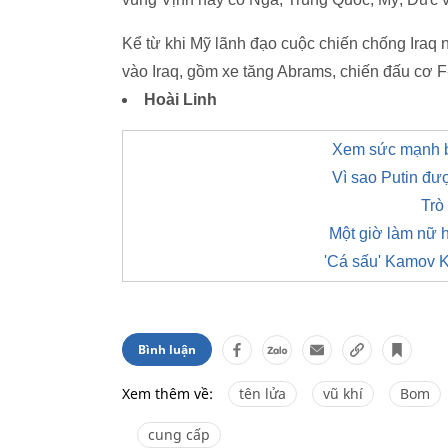
Kể từ khi Mỹ lãnh đạo cuộc chiến chống Iraq 
vào Iraq, gồm xe tăng Abrams, chiến đấu cơ F
Hoài Linh
Xem sức mạnh bạ
Vì sao Putin đư
Trò
Một giờ làm nữ h
'Cá sấu' Kamov K
Bình luận
Xem thêm về:
tên lửa
vũ khí
Bom
cung cấp