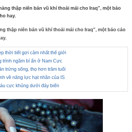
àng thập niên bán vũ khí thoải mái cho Iraq", một báo
ho hay.
g thập niên bán vũ khí thoải mái cho Iraq", một báo cáo
hay.
thời tiết gợi cảm nhất thế giới
g trình ngầm bí ẩn ở Nam Cực
ăn trứng sống, thọ hơn trăm tuổi
nh về năng lực hạt nhân của IS
báu cực khủng dưới đáy biển