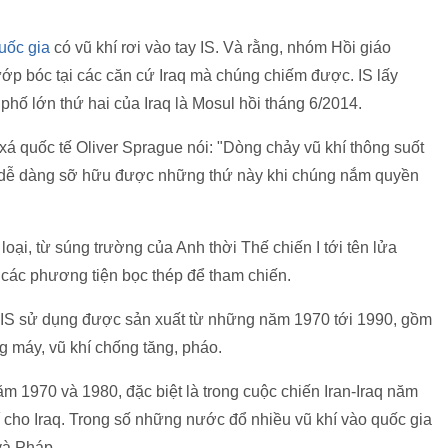
uốc gia
có vũ khí rơi vào tay IS. Và rằng, nhóm Hồi giáo
ớp bóc tại các căn cứ Iraq mà chúng chiếm được. IS lấy
hố lớn thứ hai của Iraq là Mosul hồi tháng 6/2014.
xá quốc tế Oliver Sprague nói: "Dòng chảy vũ khí thông suốt
IS dễ dàng sỡ hữu được những thứ này khi chúng nắm quyền
 loại, từ súng trường của Anh thời Thế chiến I tới tên lửa
 các phương tiện bọc thép để tham chiến.
 IS sử dụng được sản xuất từ những năm 1970 tới 1990, gồm
g máy, vũ khí chống tăng, pháo.
m 1970 và 1980, đặc biệt là trong cuộc chiến Iran-Iraq năm
 cho Iraq. Trong số những nước đổ nhiều vũ khí vào quốc gia
và Pháp.