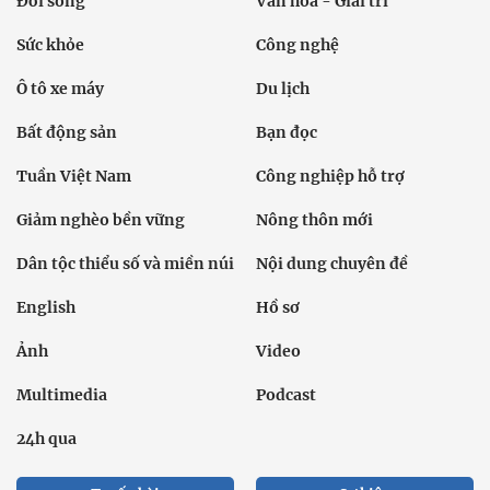
Đời sống
Văn hóa - Giải trí
Sức khỏe
Công nghệ
Ô tô xe máy
Du lịch
Bất động sản
Bạn đọc
Tuần Việt Nam
Công nghiệp hỗ trợ
Giảm nghèo bền vững
Nông thôn mới
Dân tộc thiểu số và miền núi
Nội dung chuyên đề
English
Hồ sơ
Ảnh
Video
Multimedia
Podcast
24h qua