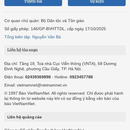
Tuyến bài
Sự kiện
Cơ quan chủ quản: Bộ Dân tộc và Tôn giáo
Số giấy phép: 146/GP-BVHTTDL, cấp ngày 17/10/2025
Tổng biên tập: Nguyễn Văn Bá
Liên hệ tòa soạn
Địa chỉ: Tầng 18, Toà nhà Cục Viễn thông (VNTA), 68 Dương
Đình Nghệ, phường Cầu Giấy, TP. Hà Nội.
Điện thoại:
02439369898
- Hotline:
0923457788
Email: vietnamnet@vietnamnet.vn
© 1997 Báo VietNamNet. All rights reserved. Chỉ được phát hành
lại thông tin từ website này khi có sự đồng ý bằng văn bản của
báo VietNamNet.
Liên hệ quảng cáo