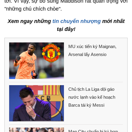
tới. Vì vậy, sự bổ sung Maddison rất quan trọng với
"những chú chích chòe".
Xem ngay những
tin chuyển nhượng
mới nhất
tại đây!
MU xúc tiến ký Maignan,
Arsenal lấy Asensio
Chủ tịch La Liga dội gáo
nước lạnh vào kế hoạch
Barca tái ký Messi
Man City chuẩn bị ký hợp