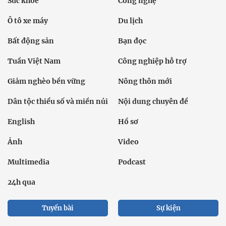
Sức khỏe
Công nghệ
Ô tô xe máy
Du lịch
Bất động sản
Bạn đọc
Tuần Việt Nam
Công nghiệp hỗ trợ
Giảm nghèo bền vững
Nông thôn mới
Dân tộc thiểu số và miền núi
Nội dung chuyên đề
English
Hồ sơ
Ảnh
Video
Multimedia
Podcast
24h qua
Tuyến bài
Sự kiện