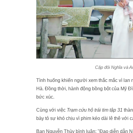
Cặp đôi Nghĩa và An
Tình huống khiến người xem thắc mắc vì lan 
Hà. Đồng thời, hành động bồng bột của Mỹ Đì
bức xúc.
Cùng với việc
Trạm cứu hộ trái tim tập 31
thàn
bày tỏ sự khó chịu vì phim kéo dài lê thê với
Bạn Nguyễn Thùy bình luận: "Đạo diễn dẫn Ng