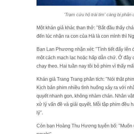
'Trạm cứu hộ trái tim' càng bị phả
Một khán giả khác than thở: "Bắt đầu thấy ch
đến lúc nhận ra con của Hà là con mình thì Ng
Bạn Lan Phương nhận xét: "Tình tiết đẩy lên đ
một cách mạch lạc hoặc hấp dẫn chứ. Ở đây c
chạy theo. Hai tuần nay tôi bỏ phim vì thấy mất
Khán giả Trang Trang phân tích: "Nói thật phi
Kịch bản phim nhiều tình huống xảy ra với nh
quyết nhanh gọn, không nhàm chán. Nhân vật 
xử lý vấn đề và giải quyết. Mỗi tập phim đều 
lý".
Còn bạn Hoàng Thu Hương tuyên bố: "Muốn ủ