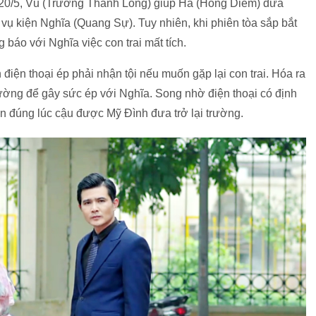
i 20/5, Vũ (Trương Thanh Long) giúp Hà (Hồng Diễm) đưa
vụ kiện Nghĩa (Quang Sự). Tuy nhiên, khi phiên tòa sắp bắt
báo với Nghĩa việc con trai mất tích.
điện thoại ép phải nhận tội nếu muốn gặp lại con trai. Hóa ra
ờng để gây sức ép với Nghĩa. Song nhờ điện thoại có định
Gôn đúng lúc cậu được Mỹ Đình đưa trở lại trường.