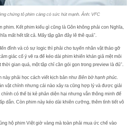
n ứng chứng tỏ phim càng có sức hút mạnh. Ảnh: VFC
án phim. Kết phim kiểu gì cũng là Gôn không phải con Nghĩa,
hĩa mất hết tất cả. Mấy tập gần đây lê thê quá".
ến đỉnh và có sự logic thì phải cho tuyến nhân vật tháo gỡ
ảm giác cố ý vẽ ra để kéo dài phim khiến khán giả mệt mỏi
 thời gian quá, một tập chỉ cần gói gọn trong preview là đủ".
m này phải học cách viết kịch bản như
Bên bờ hạnh phúc.
ân vật chính nhưng cái nào xảy ra cũng hợp lý và được giải
chính có thể bị kẻ phản diện hại nhưng vẫn thông minh để
hấp dẫn. Còn phim này kéo dài khiên cưỡng, thêm tình tiết vô
ng hộ phim Việt giờ vàng mà toàn phải mua ức chế vào