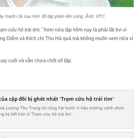
 tranh cãi sau hơn 30 tập phim lên sóng. Ảnh: VFC
rạm cứu hộ trái tim
: "Xem nửa tập hôm nay là phải tắt tivi vì
ồng Diễm và thích chị Thu Hà quá mà không muốn xem nữa vì
ay cuối và vẫn chưa chốt số tập.
của cặp đôi bị ghét nhất 'Trạm cứu hộ trái tim'
 và Lương Thu Trang vô cùng hài hước ở hậu trường cảnh phim
g ký kết hôn ở 'Trạm cứu hộ trái tim'.