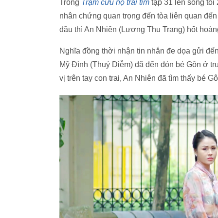
Trong
Trạm cứu hộ trái tim
tập 31 lên sóng tố
nhân chứng quan trọng đến tòa liên quan đến 
đầu thì An Nhiên (Lương Thu Trang) hốt hoảng 
Nghĩa đồng thời nhận tin nhắn đe dọa gửi đến 
Mỹ Đình (Thuý Diễm) đã đến đón bé Gôn ở trư
vị trên tay con trai, An Nhiên đã tìm thấy bé 