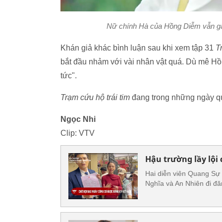
Nữ chính Hà của Hồng Diễm vẫn gây
Khán giả khác bình luận sau khi xem tập 31
T
bắt đầu nhảm với vài nhân vật quá. Dù mê H
tức".
Trạm cứu hộ trái tim
đang trong những ngày qu
Ngọc Nhi
Clip: VTV
Hậu trường lầy lội 
Hai diễn viên Quang Sự
Nghĩa và An Nhiên đi đăn