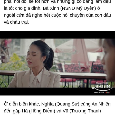
phải nói dối sẽ tốt hơn và những gì cô đang làm đều
là tốt cho gia đình. Bà Xinh (NSND Mỹ Uyên) ở
ngoài cửa đã nghe hết cuộc nói chuyện của con dâu
và cháu trai.
Ở diễn biến khác, Nghĩa (Quang Sự) cùng An Nhiên
đến gặp Hà (Hồng Diễm) và Vũ (Trương Thanh