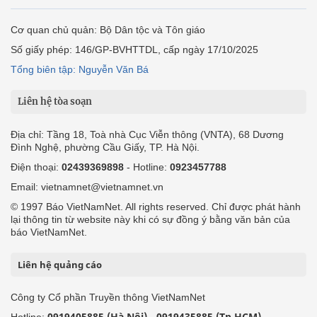
Cơ quan chủ quản: Bộ Dân tộc và Tôn giáo
Số giấy phép: 146/GP-BVHTTDL, cấp ngày 17/10/2025
Tổng biên tập: Nguyễn Văn Bá
Liên hệ tòa soạn
Địa chỉ: Tầng 18, Toà nhà Cục Viễn thông (VNTA), 68 Dương
Đình Nghệ, phường Cầu Giấy, TP. Hà Nội.
Điện thoại:
02439369898
- Hotline:
0923457788
Email: vietnamnet@vietnamnet.vn
© 1997 Báo VietNamNet. All rights reserved. Chỉ được phát hành
lại thông tin từ website này khi có sự đồng ý bằng văn bản của
báo VietNamNet.
Liên hệ quảng cáo
Công ty Cổ phần Truyền thông VietNamNet
0919405885 (Hà Nội)
0919435885 (Tp.HCM)