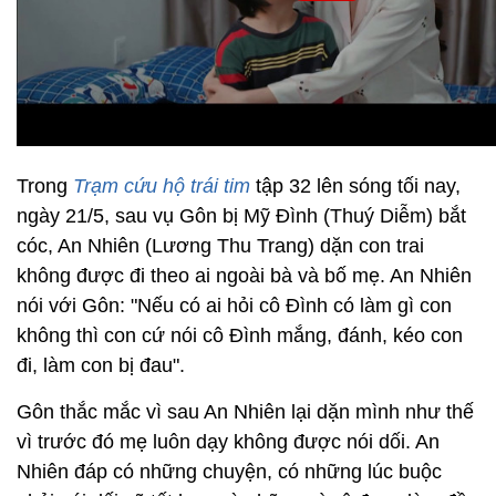
Trong
Trạm cứu hộ trái tim
tập 32 lên sóng tối nay,
ngày 21/5, sau vụ Gôn bị Mỹ Đình (Thuý Diễm) bắt
cóc, An Nhiên (Lương Thu Trang) dặn con trai
không được đi theo ai ngoài bà và bố mẹ. An Nhiên
nói với Gôn: "Nếu có ai hỏi cô Đình có làm gì con
không thì con cứ nói cô Đình mắng, đánh, kéo con
đi, làm con bị đau".
Gôn thắc mắc vì sau An Nhiên lại dặn mình như thế
vì trước đó mẹ luôn dạy không được nói dối. An
Nhiên đáp có những chuyện, có những lúc buộc