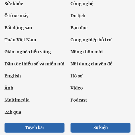
Sức khỏe
Công nghệ
Ô tô xe máy
Du lịch
Bất động sản
Bạn đọc
Tuần Việt Nam
Công nghiệp hỗ trợ
Giảm nghèo bền vững
Nông thôn mới
Dân tộc thiểu số và miền núi
Nội dung chuyên đề
English
Hồ sơ
Ảnh
Video
Multimedia
Podcast
24h qua
Tuyến bài
Sự kiện