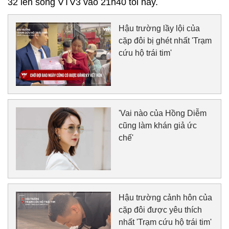
32 lên sóng VTV3 vào 21h40 tối nay.
Hậu trường lầy lội của
cặp đôi bị ghét nhất 'Trạm
cứu hộ trái tim'
'Vai nào của Hồng Diễm
cũng làm khán giả ức
chế'
Hậu trường cảnh hôn của
cặp đôi được yêu thích
nhất 'Trạm cứu hộ trái tim'