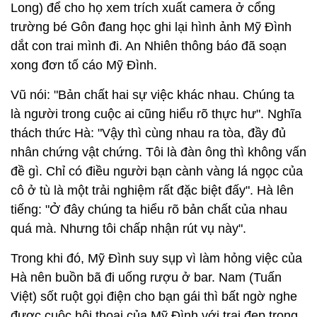
Long) để cho họ xem trích xuất camera ở cổng
trường bé Gôn đang học ghi lại hình ảnh Mỹ Đình
dắt con trai mình đi. An Nhiên thông báo đã soạn
xong đơn tố cáo Mỹ Đình.
Vũ nói: "Bản chất hai sự việc khác nhau. Chúng ta
là người trong cuộc ai cũng hiểu rõ thực hư". Nghĩa
thách thức Hà: "Vậy thì cùng nhau ra tòa, đầy đủ
nhân chứng vật chứng. Tôi là đàn ông thì không vấn
đề gì. Chỉ có điều người bạn cành vàng lá ngọc của
cô ở tù là một trải nghiệm rất đặc biệt đấy". Hà lên
tiếng: "Ở đây chúng ta hiểu rõ bản chất của nhau
quá mà. Nhưng tôi chấp nhận rút vụ này".
Trong khi đó, Mỹ Đình suy sụp vì làm hỏng việc của
Hà nên buồn bã đi uống rượu ở bar. Nam (Tuấn
Việt) sốt ruột gọi điện cho bạn gái thì bất ngờ nghe
được cuộc hội thoại của Mỹ Đình với trai đẹp trong