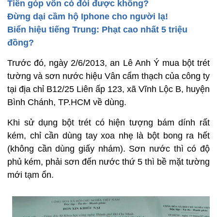
Tiền góp vốn có đòi được không?
Đừng dại cầm hộ Iphone cho người lạ!
Biển hiệu tiếng Trung: Phạt cao nhất 5 triệu
đồng?
Trước đó, ngày 2/6/2013, an Lê Anh Ý mua bột trét
tường và sơn nước hiệu Vân cẩm thạch của công ty
tại địa chỉ B12/25 Liên ấp 123, xã Vĩnh Lộc B, huyện
Bình Chánh, TP.HCM về dùng.
Khi sử dụng bột trét có hiện tượng bám dính rất
kém, chỉ cần dùng tay xoa nhẹ là bột bong ra hết
(không cần dùng giấy nhám). Sơn nước thì có độ
phủ kém, phải sơn đến nước thứ 5 thì bề mặt tường
mới tạm ổn.