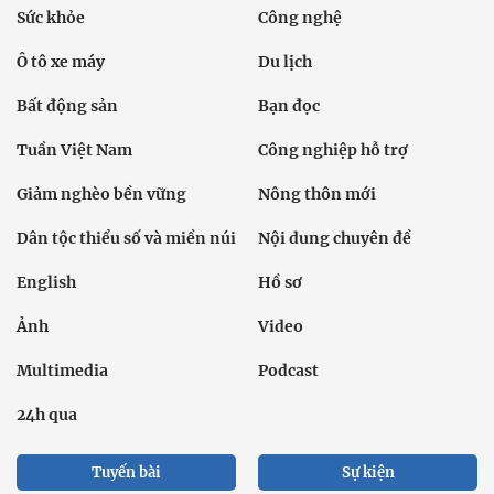
Sức khỏe
Công nghệ
Ô tô xe máy
Du lịch
Bất động sản
Bạn đọc
Tuần Việt Nam
Công nghiệp hỗ trợ
Giảm nghèo bền vững
Nông thôn mới
Dân tộc thiểu số và miền núi
Nội dung chuyên đề
English
Hồ sơ
Ảnh
Video
Multimedia
Podcast
24h qua
Tuyến bài
Sự kiện