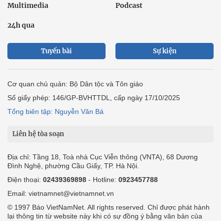
Multimedia
Podcast
24h qua
Tuyến bài
Sự kiện
Cơ quan chủ quản: Bộ Dân tộc và Tôn giáo
Số giấy phép: 146/GP-BVHTTDL, cấp ngày 17/10/2025
Tổng biên tập: Nguyễn Văn Bá
Liên hệ tòa soạn
Địa chỉ: Tầng 18, Toà nhà Cục Viễn thông (VNTA), 68 Dương
Đình Nghệ, phường Cầu Giấy, TP. Hà Nội.
Điện thoại:
02439369898
- Hotline:
0923457788
Email: vietnamnet@vietnamnet.vn
© 1997 Báo VietNamNet. All rights reserved. Chỉ được phát hành
lại thông tin từ website này khi có sự đồng ý bằng văn bản của