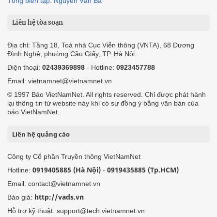
Tổng biên tập: Nguyễn Văn Bá
Liên hệ tòa soạn
Địa chỉ: Tầng 18, Toà nhà Cục Viễn thông (VNTA), 68 Dương
Đình Nghệ, phường Cầu Giấy, TP. Hà Nội.
Điện thoại:
02439369898
- Hotline:
0923457788
Email: vietnamnet@vietnamnet.vn
© 1997 Báo VietNamNet. All rights reserved. Chỉ được phát hành
lại thông tin từ website này khi có sự đồng ý bằng văn bản của
báo VietNamNet.
Liên hệ quảng cáo
Công ty Cổ phần Truyền thông VietNamNet
0919405885 (Hà Nội)
0919435885 (Tp.HCM)
Hotline:
-
Email: contact@vietnamnet.vn
http://vads.vn
Báo giá:
Hỗ trợ kỹ thuật: support@tech.vietnamnet.vn