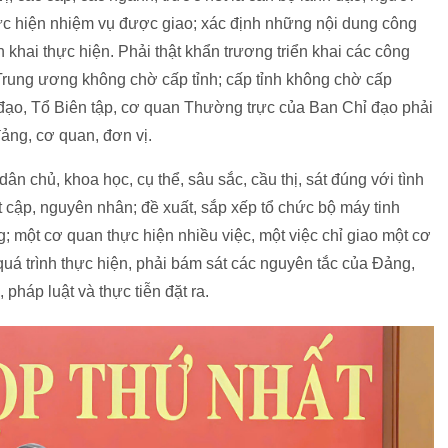
c hiện nhiệm vụ được giao; xác định những nội dung công
n khai thực hiện. Phải thật khẩn trương triển khai các công
 Trung ương không chờ cấp tỉnh; cấp tỉnh không chờ cấp
đạo, Tổ Biên tập, cơ quan Thường trực của Ban Chỉ đạo phải
ảng, cơ quan, đơn vị.
dân chủ, khoa học, cụ thể, sâu sắc, cầu thị, sát đúng với tình
t cập, nguyên nhân; đề xuất, sắp xếp tổ chức bộ máy tinh
g; một cơ quan thực hiện nhiều việc, một việc chỉ giao một cơ
 quá trình thực hiện, phải bám sát các nguyên tắc của Đảng,
 pháp luật và thực tiễn đặt ra.