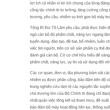
lợi ích cá nhân vì lợi ích chung của từng đảng
công tác chính trị tư tưởng, tăng cường công t
trương, yêu cầu, nhiệm vụ tinh gọn bộ máy tro
Tổng Bí thư Tô Lâm yêu cầu, phải thực hiện đ
ngũ cán bộ đủ phẩm chất, năng lực ngang tầm
tuyển dụng, đào tạo, đề bạt, bổ nhiệm, luân c
việc tìm người, trên cơ sở sản phẩm cụ thể đ
đánh giá cán bộ. Có cơ chế hữu hiệu để sàng l
phẩm chất, năng lực, uy tín và sử dụng đối với
Các cơ quan, đơn vị, địa phương bám sát các 
nhiệm vụ được phân công, bảo đảm tiến độ và
trung nghiên cứu làm rõ các nguyên tắc xuyên 
chủ trương lớn của Bộ Chính trị đang chỉ đạo
nhất quán việc tổng kết và tham mưu, đề xuất m
bảo đảm bộ máy hoạt động liên tục, thông suốt