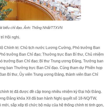
át biểu chỉ đạo. Ảnh: Thống Nhất/TTXVN
rì Hội nghị.
Bộ Chính trị: Chủ tịch nước Lương Cường, Phó trưởng Ban
 Phó trưởng Ban Chỉ đạo; Thường trực Ban Bí thư, Chủ nhiệm
ó trưởng Ban Chỉ đạo; Bí thư Trung ương Đảng, Trưởng ban
ng ban Thường trực Ban Chỉ đạo. Cùng tham dự Phiên họp
n Ban Bí thư, Ủy viên Trung ương Đảng, thành viên Ban Chỉ
chính trị đã được đề cập trong nhiều nhiệm kỳ Đại hội Đảng.
ơng Đảng khóa XII đã ban hành Nghị quyết số 18-NQ/TW,
i mới, sắp xếp tổ chức bộ máy của hệ thống chính trị tinh gọn,