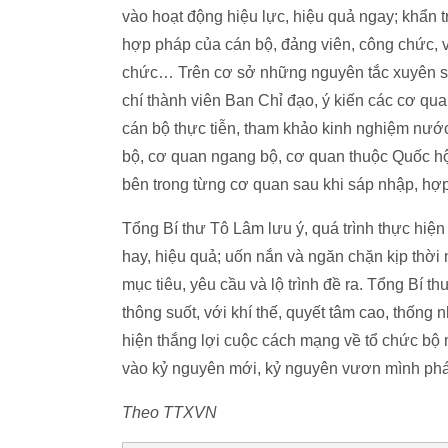
vào hoạt động hiệu lực, hiệu quả ngay; khẩn 
hợp pháp của cán bộ, đảng viên, công chức, v
chức… Trên cơ sở những nguyên tắc xuyên suốt
chí thành viên Ban Chỉ đạo, ý kiến các cơ qua
cán bộ thực tiễn, tham khảo kinh nghiệm nước
bộ, cơ quan ngang bộ, cơ quan thuộc Quốc hộ
bên trong từng cơ quan sau khi sáp nhập, hợp
Tổng Bí thư Tô Lâm lưu ý, quá trình thực hiện
hay, hiệu quả; uốn nắn và ngăn chặn kịp thời 
mục tiêu, yêu cầu và lộ trình đề ra. Tổng Bí 
thông suốt, với khí thế, quyết tâm cao, thống 
hiện thắng lợi cuộc cách mạng về tổ chức bộ 
vào kỷ nguyên mới, kỷ nguyên vươn mình phát
Theo TTXVN