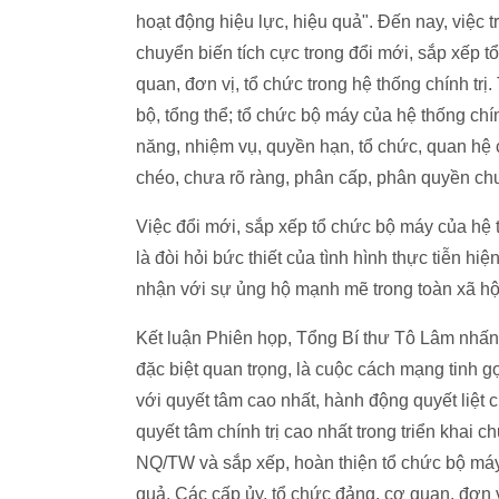
hoạt động hiệu lực, hiệu quả". Đến nay, việc 
chuyển biến tích cực trong đổi mới, sắp xếp 
quan, đơn vị, tổ chức trong hệ thống chính tr
bộ, tổng thể; tổ chức bộ máy của hệ thống chí
năng, nhiệm vụ, quyền hạn, tổ chức, quan hệ 
chéo, chưa rõ ràng, phân cấp, phân quyền chư
Việc đổi mới, sắp xếp tổ chức bộ máy của hệ th
là đòi hỏi bức thiết của tình hình thực tiễn 
nhận với sự ủng hộ mạnh mẽ trong toàn xã hộ
Kết luận Phiên họp, Tổng Bí thư Tô Lâm nhấn
đặc biệt quan trọng, là cuộc cách mạng tinh g
với quyết tâm cao nhất, hành động quyết liệt 
quyết tâm chính trị cao nhất trong triển khai c
NQ/TW và sắp xếp, hoàn thiện tổ chức bộ máy c
quả. Các cấp ủy, tổ chức đảng, cơ quan, đơn v