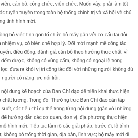
 viên, cán bộ, công chức, viên chức. Muốn vậy, phải làm tốt
ác tuyên truyền trong toàn hệ thống chính trị và xã hội về chủ
ng tình hình mới.
ồng bộ việc tinh gọn tổ chức bộ máy gắn với cơ cấu lại đội
 nhiệm vụ, có biên chế hợp lý. Đổi mới mạnh mẽ công tác
huyển, điều động, đánh giá cán bộ theo hướng thực chất, vì
o đếm được, không có vùng cấm, không có ngoại lệ trong
ọc, đưa ra khỏi vị trí công tác đối với những người không đủ
 người có năng lực nổi trội.
nội dung kế hoạch của Ban Chỉ đạo để triển khai thực hiện
 chất lượng. Trong đó, Thường trực Ban Chỉ đạo cần tập
suốt, các tiêu chí cụ thể trong từng nội dung (gắn với những
) để hướng dẫn các cơ quan, đơn vị, địa phương thực hiện
ô hình mới. Tiếp tục làm rõ các giải pháp, bước đi, lộ trình
, không bỏ trống thời gian, địa bàn, lĩnh vực; bộ máy mới đi