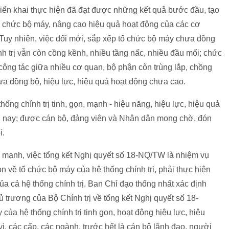
triển khai thực hiện đã đạt được những kết quả bước đầu, tạo
tổ chức bộ máy, nâng cao hiệu quả hoạt động của các cơ
ị. Tuy nhiên, việc đổi mới, sắp xếp tổ chức bộ máy chưa đồng
nh trị vẫn còn cồng kềnh, nhiều tầng nấc, nhiều đầu mối; chức
công tác giữa nhiều cơ quan, bộ phận còn trùng lắp, chồng
a đồng bộ, hiệu lực, hiệu quả hoạt động chưa cao.
ống chính trị tinh, gọn, mạnh - hiệu năng, hiệu lực, hiệu quả
hiện nay; được cán bộ, đảng viên và Nhân dân mong chờ, đón
i.
 mạnh, việc tổng kết Nghị quyết số 18-NQ/TW là nhiệm vụ
ọn về tổ chức bộ máy của hệ thống chính trị, phải thực hiện
của cả hệ thống chính trị. Ban Chỉ đạo thống nhất xác định
hủ trương của Bộ Chính trị về tổng kết Nghị quyết số 18-
ủa hệ thống chính trị tinh gọn, hoạt động hiệu lực, hiệu
ị, các cấp, các ngành, trước hết là cán bộ lãnh đạo, người