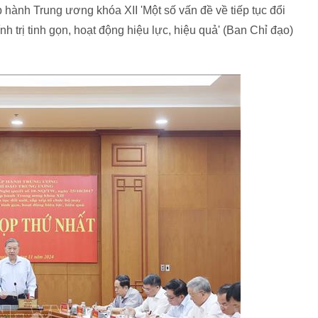
ành Trung ương khóa XII 'Một số vấn đề về tiếp tục đổi
h trị tinh gọn, hoạt động hiệu lực, hiệu quả' (Ban Chỉ đạo)