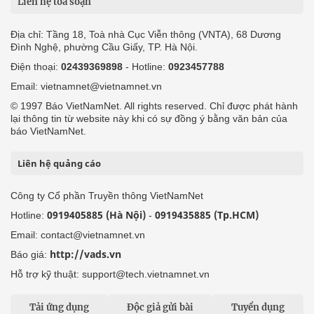
Liên hệ tòa soạn
Địa chỉ: Tầng 18, Toà nhà Cục Viễn thông (VNTA), 68 Dương
Đình Nghệ, phường Cầu Giấy, TP. Hà Nội.
Điện thoại:
02439369898
- Hotline:
0923457788
Email: vietnamnet@vietnamnet.vn
© 1997 Báo VietNamNet. All rights reserved. Chỉ được phát hành
lại thông tin từ website này khi có sự đồng ý bằng văn bản của
báo VietNamNet.
Liên hệ quảng cáo
Công ty Cổ phần Truyền thông VietNamNet
0919405885 (Hà Nội)
0919435885 (Tp.HCM)
Hotline:
-
Email: contact@vietnamnet.vn
http://vads.vn
Báo giá:
Hỗ trợ kỹ thuật: support@tech.vietnamnet.vn
Tải ứng dụng
Độc giả gửi bài
Tuyển dụng