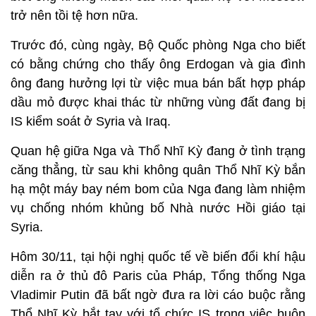
trở nên tồi tệ hơn nữa.
Trước đó, cùng ngày, Bộ Quốc phòng Nga cho biết
có bằng chứng cho thấy ông Erdogan và gia đình
ông đang hưởng lợi từ việc mua bán bất hợp pháp
dầu mỏ được khai thác từ những vùng đất đang bị
IS kiểm soát ở Syria và Iraq.
Quan hệ giữa Nga và Thổ Nhĩ Kỳ đang ở tình trạng
căng thẳng, từ sau khi không quân Thổ Nhĩ Kỳ bắn
hạ một máy bay ném bom của Nga đang làm nhiệm
vụ chống nhóm khủng bố Nhà nước Hồi giáo tại
Syria.
Hôm 30/11, tại hội nghị quốc tế về biến đổi khí hậu
diễn ra ở thủ đô Paris của Pháp, Tổng thống Nga
Vladimir Putin đã bất ngờ đưa ra lời cáo buộc rằng
Thổ Nhĩ Kỳ bắt tay với tổ chức IS trong việc buôn