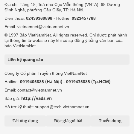
Địa chỉ: Tầng 18, Toà nhà Cục Viễn thông (VNTA), 68 Dương
Đình Nghệ, phường Cầu Giấy, TP. Hà Nội.
Điện thoại:
02439369898
- Hotline:
0923457788
Email: vietnamnet@vietnamnet.vn
© 1997 Báo VietNamNet. All rights reserved. Chỉ được phát hành
lại thông tin từ website này khi có sự đồng ý bằng văn bản của
báo VietNamNet.
Liên hệ quảng cáo
Công ty Cổ phần Truyền thông VietNamNet
0919405885 (Hà Nội)
0919435885 (Tp.HCM)
Hotline:
-
Email: contact@vietnamnet.vn
http://vads.vn
Báo giá:
Hỗ trợ kỹ thuật: support@tech.vietnamnet.vn
Tải ứng dụng
Độc giả gửi bài
Tuyển dụng