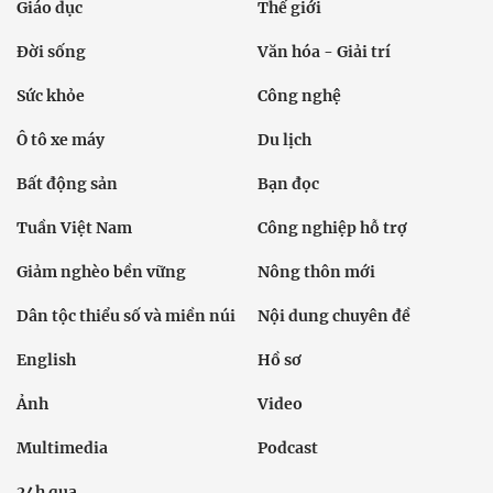
Giáo dục
Thế giới
Đời sống
Văn hóa - Giải trí
Sức khỏe
Công nghệ
Ô tô xe máy
Du lịch
Bất động sản
Bạn đọc
Tuần Việt Nam
Công nghiệp hỗ trợ
Giảm nghèo bền vững
Nông thôn mới
Dân tộc thiểu số và miền núi
Nội dung chuyên đề
English
Hồ sơ
Ảnh
Video
Multimedia
Podcast
24h qua