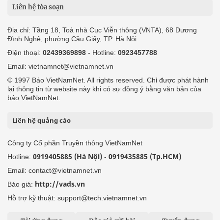
Liên hệ tòa soạn
Địa chỉ: Tầng 18, Toà nhà Cục Viễn thông (VNTA), 68 Dương
Đình Nghệ, phường Cầu Giấy, TP. Hà Nội.
Điện thoại:
02439369898
- Hotline:
0923457788
Email: vietnamnet@vietnamnet.vn
© 1997 Báo VietNamNet. All rights reserved. Chỉ được phát hành
lại thông tin từ website này khi có sự đồng ý bằng văn bản của
báo VietNamNet.
Liên hệ quảng cáo
Công ty Cổ phần Truyền thông VietNamNet
0919405885 (Hà Nội)
0919435885 (Tp.HCM)
Hotline:
-
Email: contact@vietnamnet.vn
http://vads.vn
Báo giá:
Hỗ trợ kỹ thuật: support@tech.vietnamnet.vn