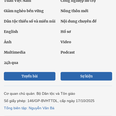
Tuần Việt Nam
Công nghiệp hỗ trợ
Giảm nghèo bền vững
Nông thôn mới
Dân tộc thiểu số và miền núi
Nội dung chuyên đề
English
Hồ sơ
Ảnh
Video
Multimedia
Podcast
24h qua
Tuyến bài
Sự kiện
Cơ quan chủ quản: Bộ Dân tộc và Tôn giáo
Số giấy phép: 146/GP-BVHTTDL, cấp ngày 17/10/2025
Tổng biên tập: Nguyễn Văn Bá