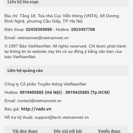
Liên hệ tòa soạn
Địa chỉ: Tầng 18, Toà nhà Cục Viễn thông (VNTA), 68 Dương
Đình Nghệ, phường Cầu Giấy, TP. Hà Nội.
Điện thoại:
02439369898
- Hotline:
0923457788
Email: vietnamnet@vietnamnet.vn
© 1997 Báo VietNamNet. All rights reserved. Chỉ được phát hành
lại thông tin từ website này khi có sự đồng ý bằng văn bản của
báo VietNamNet.
Liên hệ quảng cáo
Công ty Cổ phần Truyền thông VietNamNet
0919405885 (Hà Nội)
0919435885 (Tp.HCM)
Hotline:
-
Email: contact@vietnamnet.vn
http://vads.vn
Báo giá:
Hỗ trợ kỹ thuật: support@tech.vietnamnet.vn
Tải ứng dụng
Độc giả gửi bài
Tuyển dụng