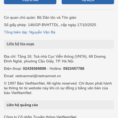
Cơ quan chủ quản: Bộ Dân tộc và Tôn giáo
Số giấy phép: 146/GP-BVHTTDL, cấp ngày 17/10/2025
Tổng biên tập: Nguyễn Văn Bá
Liên hệ tòa soạn
Địa chỉ: Tầng 18, Toà nhà Cục Viễn thông (VNTA), 68 Dương
Đình Nghệ, phường Cầu Giấy, TP. Hà Nội.
Điện thoại:
02439369898
- Hotline:
0923457788
Email: vietnamnet@vietnamnet.vn
© 1997 Báo VietNamNet. All rights reserved. Chỉ được phát hành
lại thông tin từ website này khi có sự đồng ý bằng văn bản của
báo VietNamNet.
Liên hệ quảng cáo
Công ty Cổ phần Truyền thông VietNamNet