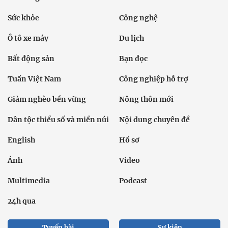
Sức khỏe
Công nghệ
Ô tô xe máy
Du lịch
Bất động sản
Bạn đọc
Tuần Việt Nam
Công nghiệp hỗ trợ
Giảm nghèo bền vững
Nông thôn mới
Dân tộc thiểu số và miền núi
Nội dung chuyên đề
English
Hồ sơ
Ảnh
Video
Multimedia
Podcast
24h qua
Tuyến bài
Sự kiện