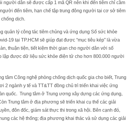
. Mỗi người dân sẽ được cấp 1 mã QR nên khi đến tiêm chỉ cầm
o người đến tiêm, hạn chế tập trung đông người tại cơ sở tiêm
 chống dịch.
ảng quản lý công tác tiêm chủng và ứng dụng Sổ sức khỏe
ovid-19 tại TP.HCM sẽ giúp đạt được “mục tiêu kép” là vừa
, thuận tiện, tiết kiệm thời gian cho người dân với số
tạo lập được dữ liệu sức khỏe điện tử cho hơn 800.000 người
ng tâm Công nghệ phòng chống dịch quốc gia cho biết, Trung
i 2 ngành y tế và TT&TT đồng chủ trì triển khai việc ứng
oàn quốc. Trung tâm ở Trung ương xây dựng các ứng dụng,
Còn Trung tâm ở địa phương sẽ triển khai cụ thể các giải
yền, đôn đốc, giám sát thực thi trong xã hội. Bên cạnh đó,
ng các hệ thống; địa phương khai thác và sử dụng các giải