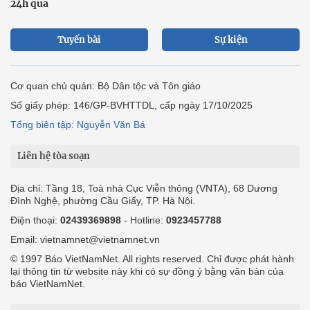
24h qua
Tuyến bài
Sự kiện
Cơ quan chủ quản: Bộ Dân tộc và Tôn giáo
Số giấy phép: 146/GP-BVHTTDL, cấp ngày 17/10/2025
Tổng biên tập: Nguyễn Văn Bá
Liên hệ tòa soạn
Địa chỉ: Tầng 18, Toà nhà Cục Viễn thông (VNTA), 68 Dương
Đình Nghệ, phường Cầu Giấy, TP. Hà Nội.
Điện thoại:
02439369898
- Hotline:
0923457788
Email: vietnamnet@vietnamnet.vn
© 1997 Báo VietNamNet. All rights reserved. Chỉ được phát hành
lại thông tin từ website này khi có sự đồng ý bằng văn bản của
báo VietNamNet.