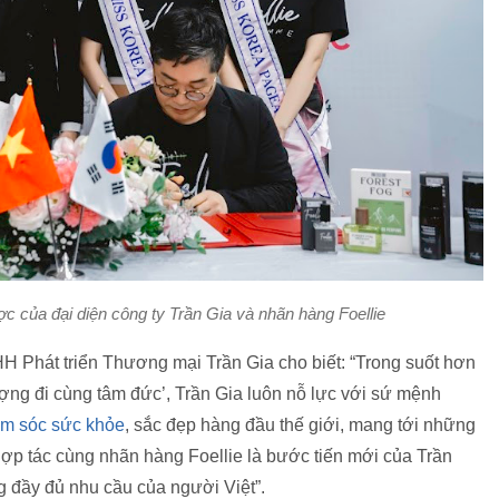
ợc của đại diện công ty Trần Gia và nhãn hàng Foellie
 Phát triển Thương mại Trần Gia cho biết: “Trong suốt hơn
ợng đi cùng tâm đức’, Trần Gia luôn nỗ lực với sứ mệnh
m sóc sức khỏe
, sắc đẹp hàng đầu thế giới, mang tới những
y hợp tác cùng nhãn hàng Foellie là bước tiến mới của Trần
ng đầy đủ nhu cầu của người Việt”.