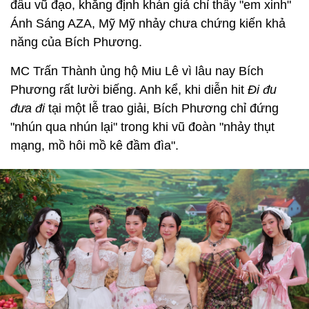
đấu vũ đạo, khẳng định khán giả chỉ thấy "em xinh"
Ánh Sáng AZA, Mỹ Mỹ nhảy chưa chứng kiến khả
năng của Bích Phương.
MC Trấn Thành ủng hộ Miu Lê vì lâu nay Bích
Phương rất lười biếng. Anh kể, khi diễn hit
Đi đu
đưa đi
tại một lễ trao giải, Bích Phương chỉ đứng
"nhún qua nhún lại" trong khi vũ đoàn "nhảy thụt
mạng, mồ hôi mồ kê đầm đìa".