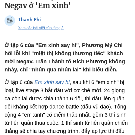
Negav ở 'Em xinh'
Thanh Phi
Xem các bài viết của tác giả
Ở tập 6 của "Em xinh say hi", Phương Mỹ Chi
hối lỗi khi "miệt thị không thương tiếc" khách
mời Negav. Trấn Thành tố Bích Phương không
nhảy, chỉ "nhún qua nhún lại" khi biểu diễn.
Ở tập 6 của
Em xinh say hi
, sau khi 6 "em xinh" bị
loại, live stage 3 bắt đầu với cơ chế mới. 24 giọng
ca còn lại được chia thành 6 đội, thi đấu liên quân
đối kháng kết hợp dance battle (đấu vũ đạo). Tổng
cộng 4 "em xinh" có điểm thấp nhất, gồm 3 thí sinh
từ liên quân thua cuộc, 1 thí sinh từ liên quân chiến
thắng sẽ chia tay chương trình, đẩy áp lực thi đấu