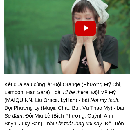
Kết quả sau cùng là: Đội Orange (Phương Mỹ Chi,
Lamoon, Han Sara) - bài
I'll be there
. Đội Mỹ Mỹ
(MAIQUINN, Liu Grace, LyHan) - bài
Not my fault
.
Đội Phương Ly (Muộii, Châu Bùi, Vũ Thảo My) - bài
So đậm
. Đội Miu Lê (Bích Phương, Quỳnh Anh
Shyn, Juky San) - bài
Lời thật lòng khi say
. Đội Tiên