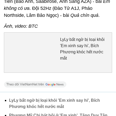
Tiên (Bảo Anh, Saabirose, Ánh Sáng AZA) - bài
Em
không có ưa
. Đội 52Hz (Đào Tử A1J, Pháo
Northside, Lâm Bảo Ngọc) - bài
Quả chín quá
.
Ảnh, video: BTC
LyLy bất ngờ bị loại khỏi
'Em xinh say hi', Bích
Phương khóc hết nước
mắt
LyLy bất ngờ bị loại khỏi 'Em xinh say hi', Bích
Phương khóc hết nước mắt
Phương Mỹ Chi hát bội ở 'Em xinh', Tăng Duy Tân