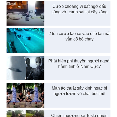
Cướp choáng vì bất ngờ đấu
súng với cảnh sát tại cây xăng
2 tên cướp lao xe vào ô tô tan nát
vẫn cố bỏ chạy
Phát hiện phi thuyền người ngoài
hành tinh ở Nam Cực?
Màn ảo thuật gây kinh ngạc bị
người lượm vỏ chai bóc mẽ
Chiêm ngưỡng xe Tesla phiên