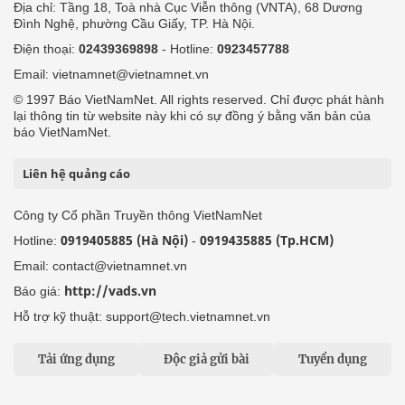
Địa chỉ: Tầng 18, Toà nhà Cục Viễn thông (VNTA), 68 Dương
Đình Nghệ, phường Cầu Giấy, TP. Hà Nội.
Điện thoại:
02439369898
- Hotline:
0923457788
Email: vietnamnet@vietnamnet.vn
© 1997 Báo VietNamNet. All rights reserved. Chỉ được phát hành
lại thông tin từ website này khi có sự đồng ý bằng văn bản của
báo VietNamNet.
Liên hệ quảng cáo
Công ty Cổ phần Truyền thông VietNamNet
0919405885 (Hà Nội)
0919435885 (Tp.HCM)
Hotline:
-
Email: contact@vietnamnet.vn
http://vads.vn
Báo giá:
Hỗ trợ kỹ thuật: support@tech.vietnamnet.vn
Tải ứng dụng
Độc giả gửi bài
Tuyển dụng