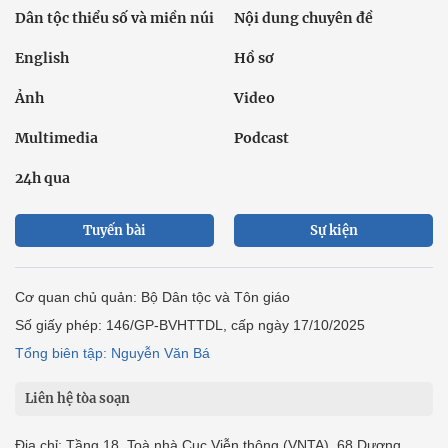
Dân tộc thiểu số và miền núi
Nội dung chuyên đề
English
Hồ sơ
Ảnh
Video
Multimedia
Podcast
24h qua
Tuyến bài
Sự kiện
Cơ quan chủ quản: Bộ Dân tộc và Tôn giáo
Số giấy phép: 146/GP-BVHTTDL, cấp ngày 17/10/2025
Tổng biên tập: Nguyễn Văn Bá
Liên hệ tòa soạn
Địa chỉ: Tầng 18, Toà nhà Cục Viễn thông (VNTA), 68 Dương