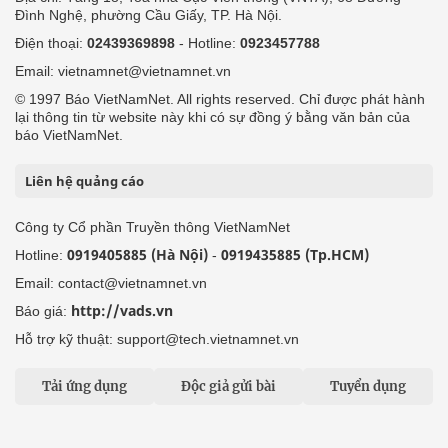
Đình Nghệ, phường Cầu Giấy, TP. Hà Nội.
Điện thoại:
02439369898
- Hotline:
0923457788
Email: vietnamnet@vietnamnet.vn
© 1997 Báo VietNamNet. All rights reserved. Chỉ được phát hành
lại thông tin từ website này khi có sự đồng ý bằng văn bản của
báo VietNamNet.
Liên hệ quảng cáo
Công ty Cổ phần Truyền thông VietNamNet
0919405885 (Hà Nội)
0919435885 (Tp.HCM)
Hotline:
-
Email: contact@vietnamnet.vn
http://vads.vn
Báo giá:
Hỗ trợ kỹ thuật: support@tech.vietnamnet.vn
Tải ứng dụng
Độc giả gửi bài
Tuyển dụng