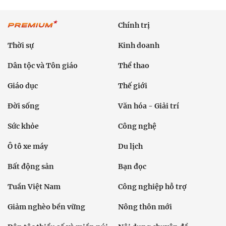
Chính trị
Thời sự
Kinh doanh
Dân tộc và Tôn giáo
Thể thao
Giáo dục
Thế giới
Đời sống
Văn hóa - Giải trí
Sức khỏe
Công nghệ
Ô tô xe máy
Du lịch
Bất động sản
Bạn đọc
Tuần Việt Nam
Công nghiệp hỗ trợ
Giảm nghèo bền vững
Nông thôn mới