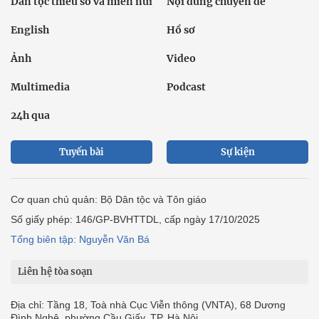
Dân tộc thiểu số và miền núi
Nội dung chuyên đề
English
Hồ sơ
Ảnh
Video
Multimedia
Podcast
24h qua
Tuyến bài
Sự kiện
Cơ quan chủ quản: Bộ Dân tộc và Tôn giáo
Số giấy phép: 146/GP-BVHTTDL, cấp ngày 17/10/2025
Tổng biên tập: Nguyễn Văn Bá
Liên hệ tòa soạn
Địa chỉ: Tầng 18, Toà nhà Cục Viễn thông (VNTA), 68 Dương
Đình Nghệ, phường Cầu Giấy, TP. Hà Nội.