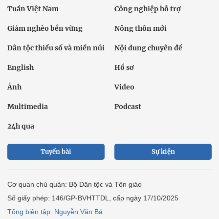
Tuần Việt Nam
Công nghiệp hỗ trợ
Giảm nghèo bền vững
Nông thôn mới
Dân tộc thiểu số và miền núi
Nội dung chuyên đề
English
Hồ sơ
Ảnh
Video
Multimedia
Podcast
24h qua
Tuyến bài
Sự kiện
Cơ quan chủ quản: Bộ Dân tộc và Tôn giáo
Số giấy phép: 146/GP-BVHTTDL, cấp ngày 17/10/2025
Tổng biên tập: Nguyễn Văn Bá