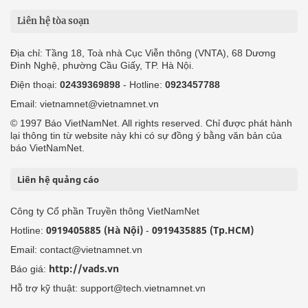
Liên hệ tòa soạn
Địa chỉ: Tầng 18, Toà nhà Cục Viễn thông (VNTA), 68 Dương
Đình Nghệ, phường Cầu Giấy, TP. Hà Nội.
Điện thoại:
02439369898
- Hotline:
0923457788
Email: vietnamnet@vietnamnet.vn
© 1997 Báo VietNamNet. All rights reserved. Chỉ được phát hành
lại thông tin từ website này khi có sự đồng ý bằng văn bản của
báo VietNamNet.
Liên hệ quảng cáo
Công ty Cổ phần Truyền thông VietNamNet
0919405885 (Hà Nội)
0919435885 (Tp.HCM)
Hotline:
-
Email: contact@vietnamnet.vn
http://vads.vn
Báo giá:
Hỗ trợ kỹ thuật: support@tech.vietnamnet.vn