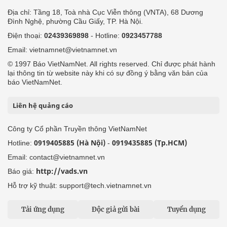
Địa chỉ: Tầng 18, Toà nhà Cục Viễn thông (VNTA), 68 Dương
Đình Nghệ, phường Cầu Giấy, TP. Hà Nội.
Điện thoại:
02439369898
- Hotline:
0923457788
Email: vietnamnet@vietnamnet.vn
© 1997 Báo VietNamNet. All rights reserved. Chỉ được phát hành
lại thông tin từ website này khi có sự đồng ý bằng văn bản của
báo VietNamNet.
Liên hệ quảng cáo
Công ty Cổ phần Truyền thông VietNamNet
0919405885 (Hà Nội)
0919435885 (Tp.HCM)
Hotline:
-
Email: contact@vietnamnet.vn
http://vads.vn
Báo giá:
Hỗ trợ kỹ thuật: support@tech.vietnamnet.vn
Tải ứng dụng
Độc giả gửi bài
Tuyển dụng