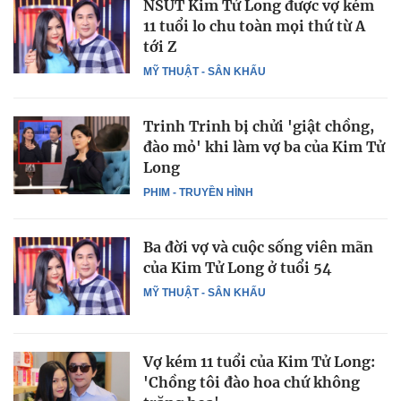
NSƯT Kim Tử Long được vợ kém
11 tuổi lo chu toàn mọi thứ từ A
tới Z
MỸ THUẬT - SÂN KHẤU
Trinh Trinh bị chửi 'giật chồng,
đào mỏ' khi làm vợ ba của Kim Tử
Long
PHIM - TRUYỀN HÌNH
Ba đời vợ và cuộc sống viên mãn
của Kim Tử Long ở tuổi 54
MỸ THUẬT - SÂN KHẤU
Vợ kém 11 tuổi của Kim Tử Long:
'Chồng tôi đào hoa chứ không