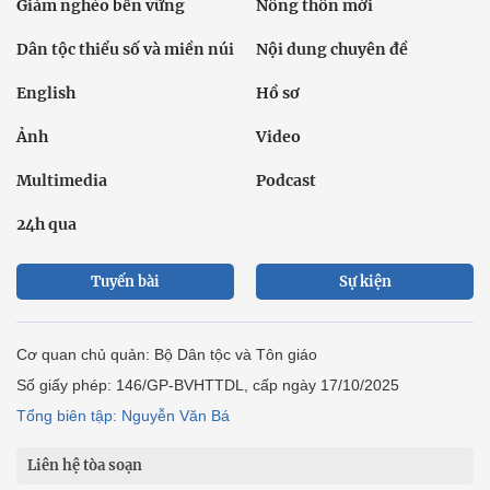
Giảm nghèo bền vững
Nông thôn mới
Dân tộc thiểu số và miền núi
Nội dung chuyên đề
English
Hồ sơ
Ảnh
Video
Multimedia
Podcast
24h qua
Tuyến bài
Sự kiện
Cơ quan chủ quản: Bộ Dân tộc và Tôn giáo
Số giấy phép: 146/GP-BVHTTDL, cấp ngày 17/10/2025
Tổng biên tập: Nguyễn Văn Bá
Liên hệ tòa soạn