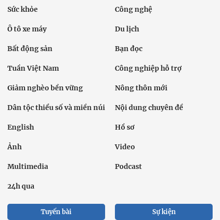
Sức khỏe
Công nghệ
Ô tô xe máy
Du lịch
Bất động sản
Bạn đọc
Tuần Việt Nam
Công nghiệp hỗ trợ
Giảm nghèo bền vững
Nông thôn mới
Dân tộc thiểu số và miền núi
Nội dung chuyên đề
English
Hồ sơ
Ảnh
Video
Multimedia
Podcast
24h qua
Tuyến bài
Sự kiện