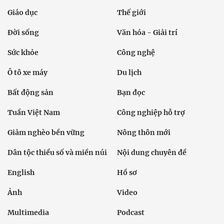
Giáo dục
Thế giới
Đời sống
Văn hóa - Giải trí
Sức khỏe
Công nghệ
Ô tô xe máy
Du lịch
Bất động sản
Bạn đọc
Tuần Việt Nam
Công nghiệp hỗ trợ
Giảm nghèo bền vững
Nông thôn mới
Dân tộc thiểu số và miền núi
Nội dung chuyên đề
English
Hồ sơ
Ảnh
Video
Multimedia
Podcast