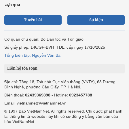
24h qua
Tuyến bài
Sự kiện
Cơ quan chủ quản: Bộ Dân tộc và Tôn giáo
Số giấy phép: 146/GP-BVHTTDL, cấp ngày 17/10/2025
Tổng biên tập: Nguyễn Văn Bá
Liên hệ tòa soạn
Địa chỉ: Tầng 18, Toà nhà Cục Viễn thông (VNTA), 68 Dương
Đình Nghệ, phường Cầu Giấy, TP. Hà Nội.
Điện thoại:
02439369898
- Hotline:
0923457788
Email: vietnamnet@vietnamnet.vn
© 1997 Báo VietNamNet. All rights reserved. Chỉ được phát hành
lại thông tin từ website này khi có sự đồng ý bằng văn bản của
báo VietNamNet.