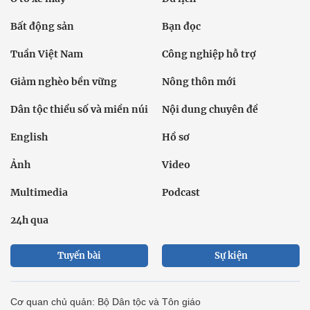
Bất động sản
Bạn đọc
Tuần Việt Nam
Công nghiệp hỗ trợ
Giảm nghèo bền vững
Nông thôn mới
Dân tộc thiểu số và miền núi
Nội dung chuyên đề
English
Hồ sơ
Ảnh
Video
Multimedia
Podcast
24h qua
Tuyến bài
Sự kiện
Cơ quan chủ quản: Bộ Dân tộc và Tôn giáo