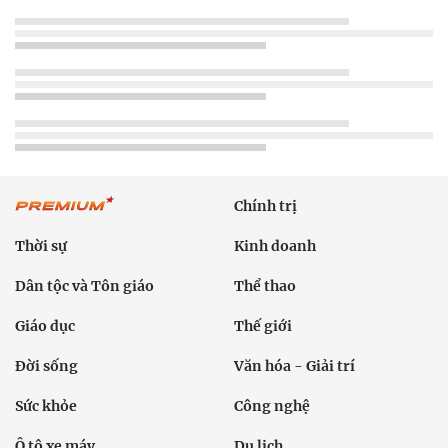
Chính trị
Thời sự
Kinh doanh
Dân tộc và Tôn giáo
Thể thao
Giáo dục
Thế giới
Đời sống
Văn hóa - Giải trí
Sức khỏe
Công nghệ
Ô tô xe máy
Du lịch