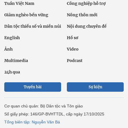
Tuần Việt Nam
Công nghiệp hỗ trợ
Giảm nghèo bền vững
Nông thôn mới
Dân tộc thiểu số và miền núi
Nội dung chuyên đề
English
Hồ sơ
Ảnh
Video
Multimedia
Podcast
24h qua
Tuyến bài
Sự kiện
Cơ quan chủ quản: Bộ Dân tộc và Tôn giáo
Số giấy phép: 146/GP-BVHTTDL, cấp ngày 17/10/2025
Tổng biên tập: Nguyễn Văn Bá