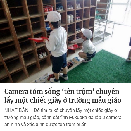
Camera tóm sống ‘tên trộm’ chuyên
lấy một chiếc giày ở trường mẫu giáo
NHẬT BẢN – Để tìm ra kẻ chuyên lấy một chiếc giày ở
trường mẫu giáo, cảnh sát tỉnh Fukuoka đã lắp 3 camera
an ninh và xác định được tên trộm bí ẩn.