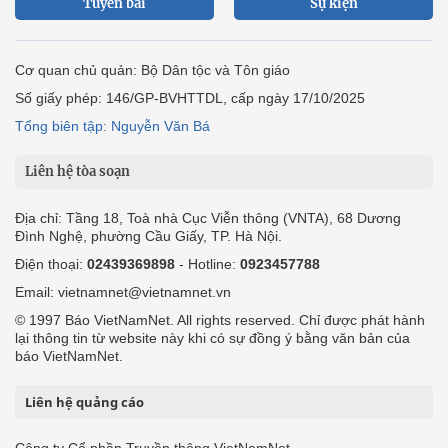
Tuyến bài
Sự kiện
Cơ quan chủ quản: Bộ Dân tộc và Tôn giáo
Số giấy phép: 146/GP-BVHTTDL, cấp ngày 17/10/2025
Tổng biên tập: Nguyễn Văn Bá
Liên hệ tòa soạn
Địa chỉ: Tầng 18, Toà nhà Cục Viễn thông (VNTA), 68 Dương
Đình Nghệ, phường Cầu Giấy, TP. Hà Nội.
Điện thoại:
02439369898
- Hotline:
0923457788
Email: vietnamnet@vietnamnet.vn
© 1997 Báo VietNamNet. All rights reserved. Chỉ được phát hành
lại thông tin từ website này khi có sự đồng ý bằng văn bản của
báo VietNamNet.
Liên hệ quảng cáo