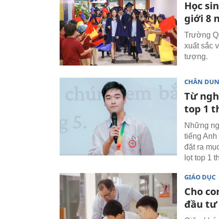
Học si
giới 8 
Trường Qu
xuất sắc 
tượng.
CHÂN DU
Từ ngh
top 1 t
Những ngà
tiếng Anh 
đặt ra mục
lọt top 1 
GIÁO DỤC
Cho co
đầu tư