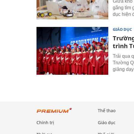
Giữa khó 
gắng tìm 
dục hiện đ
GIÁO DỤC
Trường
trình T
Trải qua 
Trường Qu
giảng dạy
Thể thao
Chính trị
Giáo dục