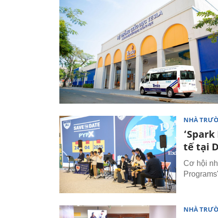
NHÀ TRƯ
‘Spark
tế tại 
Cơ hội nh
Programs"
NHÀ TRƯ