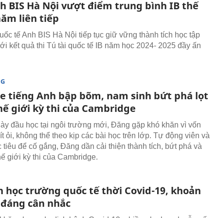
nh BIS Hà Nội vượt điểm trung bình IB thế
năm liên tiếp
ốc tế Anh BIS Hà Nội tiếp tục giữ vững thành tích học tập
với kết quả thi Tú tài quốc tế IB năm học 2024- 2025 đầy ấn
NG
e tiếng Anh bập bõm, nam sinh bứt phá lọt
hế giới kỳ thi của Cambridge
y đầu học tại ngôi trường mới, Đăng gặp khó khăn vì vốn
ít ỏi, không thể theo kịp các bài học trên lớp. Tự động viên và
 tiêu để cố gắng, Đăng dần cải thiện thành tích, bứt phá và
thế giới kỳ thi của Cambridge.
n học trường quốc tế thời Covid-19, khoản
 đáng cân nhắc