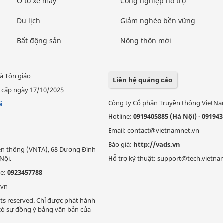
Ô tô xe máy
Công nghiệp hỗ trợ
Du lịch
Giảm nghèo bền vững
Bất động sản
Nông thôn mới
à Tôn giáo
Liên hệ quảng cáo
 cấp ngày 17/10/2025
Công ty Cổ phần Truyền thông VietN
á
Hotline:
0919405885 (Hà Nội)
-
091943
Email: contact@vietnamnet.vn
Báo giá:
http://vads.vn
Viễn thông (VNTA), 68 Dương Đình
Nội.
Hỗ trợ kỹ thuật: support@tech.vietna
ne:
0923457788
.vn
ts reserved. Chỉ được phát hành
i có sự đồng ý bằng văn bản của