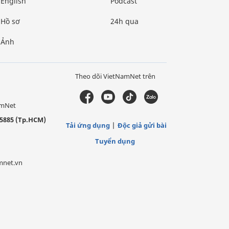
English
Podcast
Hồ sơ
24h qua
Ảnh
Theo dõi VietNamNet trên
amNet
5885 (Tp.HCM)
Tải ứng dụng
Độc giả gửi bài
Tuyển dụng
mnet.vn