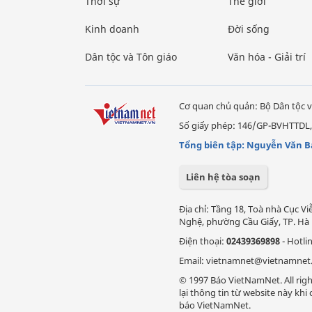
Thời sự
Thế giới
Kinh doanh
Đời sống
Dân tộc và Tôn giáo
Văn hóa - Giải trí
Cơ quan chủ quản: Bộ Dân tộc v
Số giấy phép: 146/GP-BVHTTDL,
Tổng biên tập: Nguyễn Văn B
Liên hệ tòa soạn
Địa chỉ: Tầng 18, Toà nhà Cục 
Nghệ, phường Cầu Giấy, TP. Hà 
Điện thoại:
02439369898
- Hotli
Email: vietnamnet@vietnamnet
© 1997 Báo VietNamNet. All righ
lại thông tin từ website này kh
báo VietNamNet.