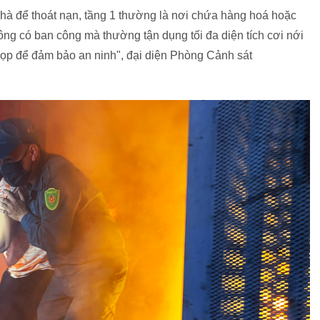
 nhà để thoát nạn, tầng 1 thường là nơi chứa hàng hoá hoặc
ông có ban công mà thường tận dụng tối đa diện tích cơi nới
ọp để đảm bảo an ninh", đại diện Phòng Cảnh sát