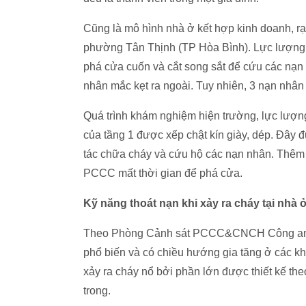
Cũng là mô hình nhà ở kết hợp kinh doanh, rạn
phường Tân Thịnh (TP Hòa Bình). Lực lượng 
phá cửa cuốn và cắt song sắt để cứu các nạ
nhân mắc kẹt ra ngoài. Tuy nhiên, 3 nạn nhân
Quá trình khám nghiệm hiện trường, lực lượng
của tầng 1 được xếp chật kín giày, dép. Đây 
tác chữa cháy và cứu hộ các nạn nhân. Thêm v
PCCC mất thời gian để phá cửa.
Kỹ năng thoát nạn khi xảy ra cháy tại nhà 
Theo Phòng Cảnh sát PCCC&CNCH Công an TP
phổ biến và có chiều hướng gia tăng ở các kh
xảy ra cháy nổ bởi phần lớn được thiết kế the
trong.