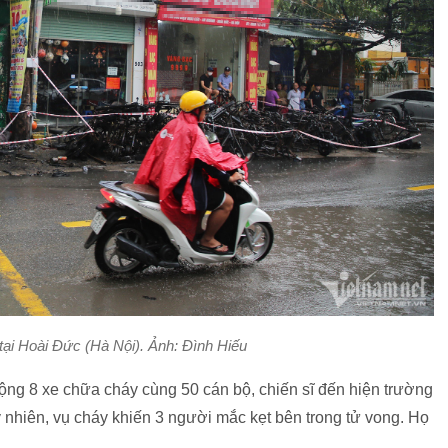
tại Hoài Đức (Hà Nội). Ảnh: Đình Hiếu
 8 xe chữa cháy cùng 50 cán bộ, chiến sĩ đến hiện trường
nhiên, vụ cháy khiến 3 người mắc kẹt bên trong tử vong. Họ