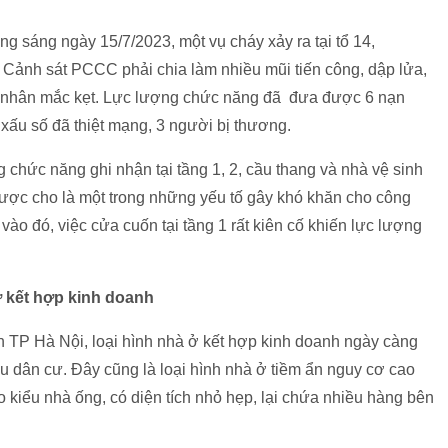
g sáng ngày 15/7/2023, một vụ cháy xảy ra tại tổ 14,
Cảnh sát PCCC phải chia làm nhiều mũi tiến công, dập lửa,
n nhân mắc kẹt. Lực lượng chức năng đã đưa được 6 nạn
 xấu số đã thiệt mạng, 3 người bị thương.
 chức năng ghi nhận tại tầng 1, 2, cầu thang và nhà vệ sinh
được cho là một trong những yếu tố gây khó khăn cho công
ào đó, việc cửa cuốn tại tầng 1 rất kiên cố khiến lực lượng
ở kết hợp kinh doanh
 Hà Nội, loại hình nhà ở kết hợp kinh doanh ngày càng
u dân cư. Đây cũng là loại hình nhà ở tiềm ẩn nguy cơ cao
o kiểu nhà ống, có diện tích nhỏ hẹp, lại chứa nhiều hàng bên