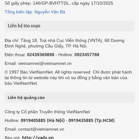
Số giấy phép: 146/GP-BVHTTDL, cấp ngày 17/10/2025
Tổng biên tập: Nguyễn Văn Bá
Liên hệ tòa soạn
Địa chỉ: Tầng 18, Toà nhà Cục Viễn thông (VNTA), 68 Dương
Đình Nghệ, phường Cầu Giấy, TP. Hà Nội.
Điện thoại:
02439369898
- Hotline:
0923457788
Email: vietnamnet@vietnamnet.vn
© 1997 Báo VietNamNet. All rights reserved. Chỉ được phát hành
lại thông tin từ website này khi có sự đồng ý bằng văn bản của
báo VietNamNet.
Liên hệ quảng cáo
Công ty Cổ phần Truyền thông VietNamNet
0919405885 (Hà Nội)
0919435885 (Tp.HCM)
Hotline:
-
Email: contact@vietnamnet.vn
http://vads.vn
Báo giá: