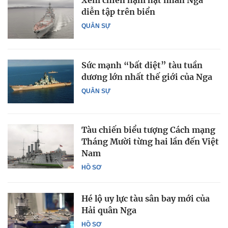
Xem chiến hạm hạt nhân Nga
diễn tập trên biển
QUÂN SỰ
Sức mạnh “bất diệt” tàu tuần
dương lớn nhất thế giới của Nga
QUÂN SỰ
Tàu chiến biểu tượng Cách mạng
Tháng Mười từng hai lần đến Việt
Nam
HỒ SƠ
Hé lộ uy lực tàu sân bay mới của
Hải quân Nga
HỒ SƠ