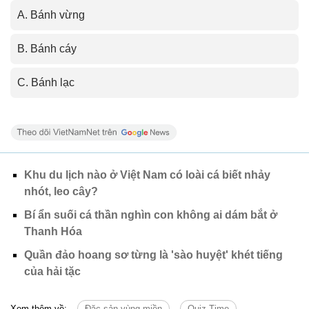
A. Bánh vừng
B. Bánh cáy
C. Bánh lạc
Khu du lịch nào ở Việt Nam có loài cá biết nhảy
nhót, leo cây?
Bí ẩn suối cá thần nghìn con không ai dám bắt ở
Thanh Hóa
Quần đảo hoang sơ từng là 'sào huyệt' khét tiếng
của hải tặc
Xem thêm về:
Đặc sản vùng miền
Quiz Time