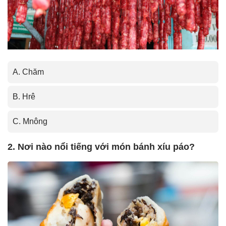
A. Chăm
B. Hrê
C. Mnông
2. Nơi nào nổi tiếng với món bánh xíu páo?