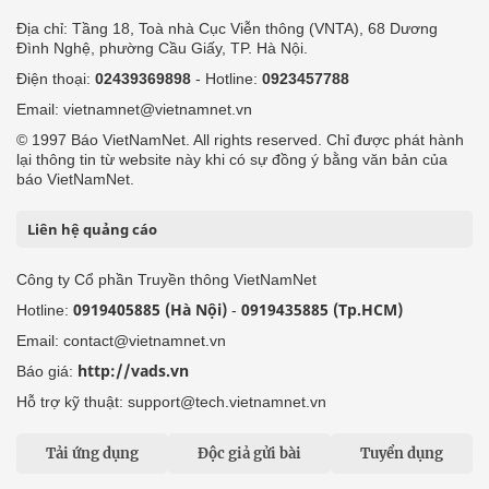
Địa chỉ: Tầng 18, Toà nhà Cục Viễn thông (VNTA), 68 Dương
Đình Nghệ, phường Cầu Giấy, TP. Hà Nội.
Điện thoại:
02439369898
- Hotline:
0923457788
Email: vietnamnet@vietnamnet.vn
© 1997 Báo VietNamNet. All rights reserved. Chỉ được phát hành
lại thông tin từ website này khi có sự đồng ý bằng văn bản của
báo VietNamNet.
Liên hệ quảng cáo
Công ty Cổ phần Truyền thông VietNamNet
0919405885 (Hà Nội)
0919435885 (Tp.HCM)
Hotline:
-
Email: contact@vietnamnet.vn
http://vads.vn
Báo giá:
Hỗ trợ kỹ thuật: support@tech.vietnamnet.vn
Tải ứng dụng
Độc giả gửi bài
Tuyển dụng