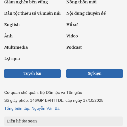
Giảm nghèo bền vững
Nông thôn mới
Dân tộc thiểu số và miền núi
Nội dung chuyên đề
English
Hồ sơ
Ảnh
Video
Multimedia
Podcast
24h qua
Tuyến bài
Sự kiện
Cơ quan chủ quản: Bộ Dân tộc và Tôn giáo
Số giấy phép: 146/GP-BVHTTDL, cấp ngày 17/10/2025
Tổng biên tập: Nguyễn Văn Bá
Liên hệ tòa soạn