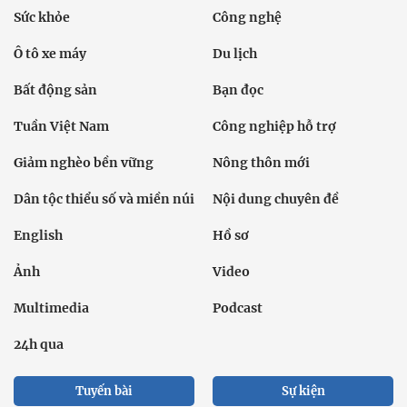
Sức khỏe
Công nghệ
Ô tô xe máy
Du lịch
Bất động sản
Bạn đọc
Tuần Việt Nam
Công nghiệp hỗ trợ
Giảm nghèo bền vững
Nông thôn mới
Dân tộc thiểu số và miền núi
Nội dung chuyên đề
English
Hồ sơ
Ảnh
Video
Multimedia
Podcast
24h qua
Tuyến bài
Sự kiện