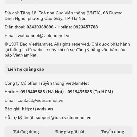
Địa chỉ: Tầng 18, Toà nhà Cục Viễn thông (VNTA), 68 Dương
Đình Nghệ, phường Cầu Giấy, TP. Hà Nội.
Điện thoại:
02439369898
- Hotline:
0923457788
Email: vietnamnet@vietnamnet.vn
© 1997 Báo VietNamNet. All rights reserved. Chỉ được phát hành
lại thông tin từ website này khi có sự đồng ý bằng văn bản của
báo VietNamNet.
Liên hệ quảng cáo
Công ty Cổ phần Truyền thông VietNamNet
0919405885 (Hà Nội)
0919435885 (Tp.HCM)
Hotline:
-
Email: contact@vietnamnet.vn
http://vads.vn
Báo giá:
Hỗ trợ kỹ thuật: support@tech.vietnamnet.vn
Tải ứng dụng
Độc giả gửi bài
Tuyển dụng