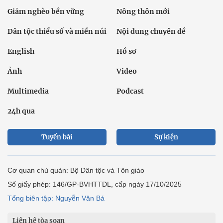
Giảm nghèo bền vững
Nông thôn mới
Dân tộc thiểu số và miền núi
Nội dung chuyên đề
English
Hồ sơ
Ảnh
Video
Multimedia
Podcast
24h qua
Tuyến bài
Sự kiện
Cơ quan chủ quản: Bộ Dân tộc và Tôn giáo
Số giấy phép: 146/GP-BVHTTDL, cấp ngày 17/10/2025
Tổng biên tập: Nguyễn Văn Bá
Liên hệ tòa soạn