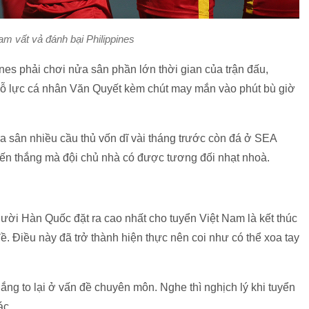
am vất vả đánh bại Philippines
es phải chơi nửa sân phần lớn thời gian của trận đấu,
nỗ lực cá nhân Văn Quyết kèm chút may mắn vào phút bù giờ
ra sân nhiều cầu thủ vốn dĩ vài tháng trước còn đá ở SEA
iến thắng mà đội chủ nhà có được tương đối nhạt nhoà.
ười Hàn Quốc đặt ra cao nhất cho tuyển Việt Nam là kết thúc
. Điều này đã trở thành hiện thực nên coi như có thể xoa tay
ắng to lại ở vấn đề chuyên môn. Nghe thì nghịch lý khi tuyển
ác.