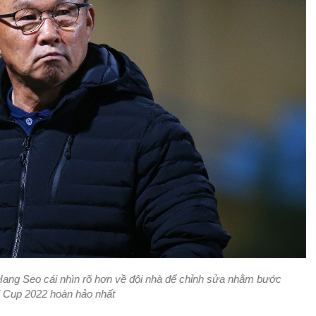
Hang Seo cái nhìn rõ hơn về đội nhà để chỉnh sửa nhằm bước
 Cup 2022 hoàn hảo nhất