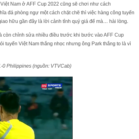
ển Việt Nam ở AFF Cup 2022 cũng sẽ chơi như cách
ghĩa đá phòng ngự một cách chặt chẽ thì việc hàng công tuyển
ao hữu gần đây là lời cảnh tỉnh quý giá để mà… hài lòng.
à còn chỉnh sửa nhiều điều trước khi bước vào AFF Cup
Nói tuyển Việt Nam thắng nhọc nhưng ông Park thắng to là vì
1-0 Philippines (nguồn: VTVCab)