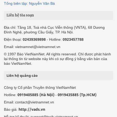
Tổng biên tập: Nguyễn Văn Bá
Liên hệ tòa soạn
Địa chỉ: Tầng 18, Toà nhà Cục Viễn thông (VNTA), 68 Dương
Đình Nghệ, phường Cầu Giấy, TP. Hà Nội.
Điện thoại:
02439369898
- Hotline:
0923457788
Email: vietnamnet@vietnamnet.vn
© 1997 Báo VietNamNet. All rights reserved. Chỉ được phát hành
lại thông tin từ website này khi có sự đồng ý bằng văn bản của
báo VietNamNet.
Liên hệ quảng cáo
Công ty Cổ phần Truyền thông VietNamNet
0919405885 (Hà Nội)
0919435885 (Tp.HCM)
Hotline:
-
Email: contact@vietnamnet.vn
http://vads.vn
Báo giá:
Hỗ trợ kỹ thuật: support@tech.vietnamnet.vn