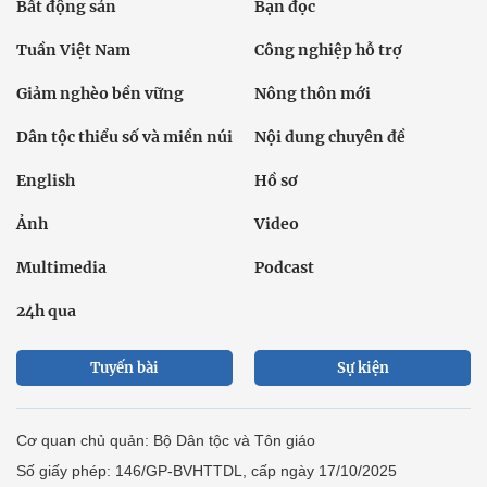
Bất động sản
Bạn đọc
Tuần Việt Nam
Công nghiệp hỗ trợ
Giảm nghèo bền vững
Nông thôn mới
Dân tộc thiểu số và miền núi
Nội dung chuyên đề
English
Hồ sơ
Ảnh
Video
Multimedia
Podcast
24h qua
Tuyến bài
Sự kiện
Cơ quan chủ quản: Bộ Dân tộc và Tôn giáo
Số giấy phép: 146/GP-BVHTTDL, cấp ngày 17/10/2025