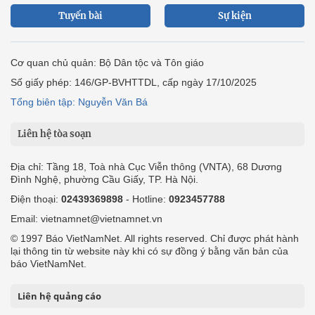
Tuyến bài
Sự kiện
Cơ quan chủ quản: Bộ Dân tộc và Tôn giáo
Số giấy phép: 146/GP-BVHTTDL, cấp ngày 17/10/2025
Tổng biên tập: Nguyễn Văn Bá
Liên hệ tòa soạn
Địa chỉ: Tầng 18, Toà nhà Cục Viễn thông (VNTA), 68 Dương
Đình Nghệ, phường Cầu Giấy, TP. Hà Nội.
Điện thoại:
02439369898
- Hotline:
0923457788
Email: vietnamnet@vietnamnet.vn
© 1997 Báo VietNamNet. All rights reserved. Chỉ được phát hành
lại thông tin từ website này khi có sự đồng ý bằng văn bản của
báo VietNamNet.
Liên hệ quảng cáo