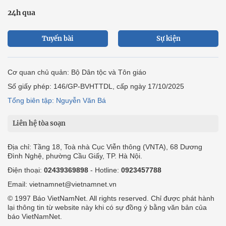
24h qua
Tuyến bài
Sự kiện
Cơ quan chủ quản: Bộ Dân tộc và Tôn giáo
Số giấy phép: 146/GP-BVHTTDL, cấp ngày 17/10/2025
Tổng biên tập: Nguyễn Văn Bá
Liên hệ tòa soạn
Địa chỉ: Tầng 18, Toà nhà Cục Viễn thông (VNTA), 68 Dương
Đình Nghệ, phường Cầu Giấy, TP. Hà Nội.
Điện thoại:
02439369898
- Hotline:
0923457788
Email: vietnamnet@vietnamnet.vn
© 1997 Báo VietNamNet. All rights reserved. Chỉ được phát hành
lại thông tin từ website này khi có sự đồng ý bằng văn bản của
báo VietNamNet.